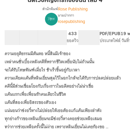
นิติเวชหญิงที่รักของฉัน เล่ม 4
ที่รัก
Rose Publishing
สำนักพิมพ์
ของ
นามปากกา
เรื่อง
ฉัน
rosepublishing
นิติ
เล่ม
เวช
4
หญิง
47 ตอน
119.06K
393
433
PG ทั่วไป
PDF/EPUB
19 พ
ที่รัก
สารบัญ
จำนวนคำ
จำนวนหน้า (A5)
ยอดวิว
ระดับเนื้อหา
ประเภทไฟล์
วันที
ของ
ฉัน
ความอยุติธรรมมีต้นตอ หนี้สินมีเจ้าของ
[นิยาย
เหล่าคนชั่วเบื้องหลังคดีที่พรากชีวิตเหยื่อนับไม่ถ้วนนั้น
แปล]
จะได้รับโทษทัณฑ์เมื่อไร ช้าเร็วขึ้นอยู่กับเวลา
ความเคียดแค้นที่หลินเยี่ยนสุมไว้ในอกใกล้จะได้รับการปลดปล่อยแล้ว
คดีนี้มีส่วนเชื่อมโยงกับเรื่องราวในอดีตอย่างไม่น่าเชื่อ
แค้นแรกเพื่อเพื่อนรักคนเดียวในชีวิต
แค้นที่สองเพื่ออิสระของตัวเอง
แน่นอนว่าซ่งอวี๋หางไม่ปล่อยให้เธอต้องแก้แค้นเพียงลำพัง
ทุกย่างก้าวของหลินเยี่ยนจะมีซ่งอวี๋หางคอยช่วยเหลือเสมอ
ทว่าการช่วยเหลือครั้งนี้ไม่ง่าย เพราะหลินเยี่ยนไม่เคยร้องขอ