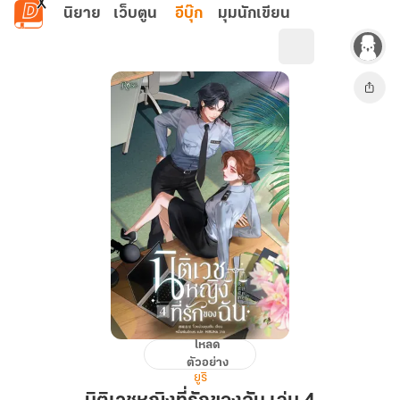
ข้ามไปยังเนื้อหาหลัก
นิยาย
เว็บตูน
อีบุ๊ก
มุมนักเขียน
โหลด
นิติ
ตัวอย่าง
เวช
ยูริ
หญิง