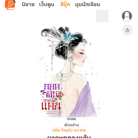
ข้ามไปยังเนื้อหาหลัก
นิยาย
เว็บตูน
อีบุ๊ก
มุมนักเขียน
โหลด
ยอด
ตัวอย่าง
พธู
อดีต ปัจจุบัน อนาคต
ทวง