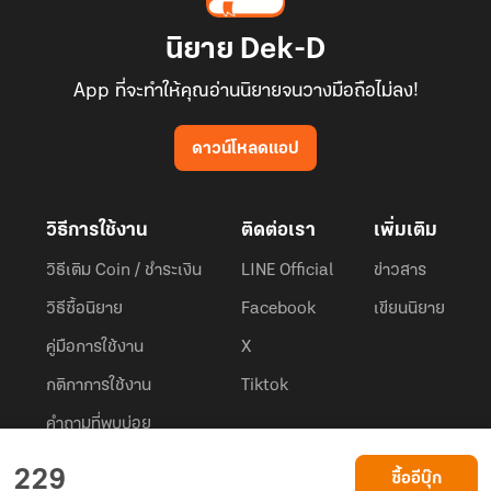
นิยาย Dek-D
App ที่จะทำให้คุณอ่านนิยายจนวางมือถือไม่ลง!
ดาวน์โหลดแอป
วิธีการใช้งาน
ติดต่อเรา
เพิ่มเติม
วิธีเติม Coin / ชำระเงิน
LINE Official
ข่าวสาร
วิธีซื้อนิยาย
Facebook
เขียนนิยาย
คู่มือการใช้งาน
X
กติกาการใช้งาน
Tiktok
คำถามที่พบบ่อย
Dek-D.com ใช้คุกกี้เพื่อพัฒนาประสบการณ์ของ ผู้ใช้ให้ดียิ่งขึ้น
229
ซื้ออีบุ๊ก
ยอมรับ