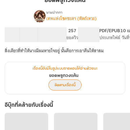
ยอดพธูทวงแค้น
แค้น
นามปากกา
เทพแห่งโชคชะตา (หัตถ์เทวะ)
เรื่อง
ยอด
พธู
57 ตอน
104.22K
356
257
PG ทั่วไป
PDF/EPUB
10 เ
ทวง
สารบัญ
จำนวนคำ
จำนวนหน้า (A5)
ยอดวิว
ระดับเนื้อหา
ประเภทไฟล์
วันท
แค้น
สิ่งเดียวที่ทำให้นางมีลมหายใจอยู่ นั้นคือการเอาคืนให้สาสม
เรื่องนี้ยังมีในรูปแบบรายตอนให้อ่านด้วยนะ
ยอดพธูทวงแค้น
ติดตามเรื่องนี้
อีบุ๊กที่คล้ายกับเรื่องนี้