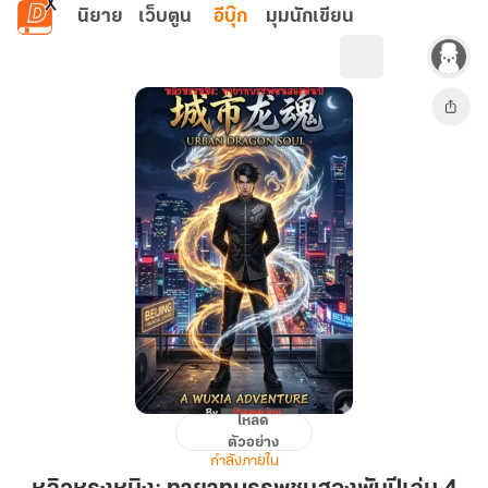
ข้ามไปยังเนื้อหาหลัก
นิยาย
เว็บตูน
อีบุ๊ก
มุมนักเขียน
โหลด
หลิว
ตัวอย่าง
ห
กำลังภายใน
รง