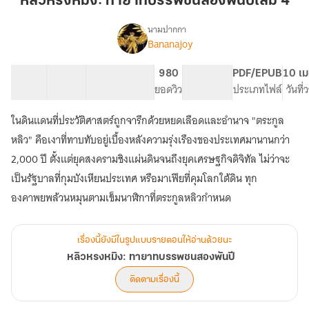
หลิวหรงหมิง: ทายาทบรรพชนสองพันปีเล่ม 4
หมิง:
ทายาท
นามปากกา
Bananajoy
เรื่อง
บรรพ
หลิว
ชน
ห
10 ตอน
26.31K
179
980
PG ทั่วไป
PDF/EPUB
10 เม
สอง
รง
สารบัญ
จำนวนคำ
จำนวนหน้า (A5)
ยอดวิว
ระดับเนื้อหา
ประเภทไฟล์
วันที
พันปี
หมิง:
ทายาท
เล่ม
ในดินแดนที่ประวัติศาสตร์ถูกจารึกด้วยหยดเลือดและอำนาจ "ตระกูล
บรรพ
4
ชน
หลิว" คือเงาที่ทาบทับอยู่เบื้องหลังความรุ่งเรืองของประเทศมานานกว่า
สอง
2,000 ปี ตั้งแต่ยุคสงครามชิงแผ่นดินจนถึงยุคเศรษฐกิจดิจิทัล ไม่ว่าจะ
พันปี
เป็นรัฐบาลที่กุมบังเหียนประเทศ หรือมาเฟียที่คุมโลกใต้ดิน ทุก
เรื่องนี้ยังมีในรูปแบบรายตอนให้อ่านด้วยนะ
หลิวหรงหมิง: ทายาทบรรพชนสองพันปี
ติดตามเรื่องนี้