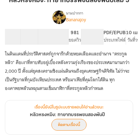
หลิวหรงหมิง: ทายาทบรรพชนสองพันปีเล่ม 3
หมิง:
ทายาท
นามปากกา
Bananajoy
เรื่อง
บรรพ
หลิว
ชน
ห
12 ตอน
27.55K
180
981
PG ทั่วไป
PDF/EPUB
10 เม
สอง
รง
สารบัญ
จำนวนคำ
จำนวนหน้า (A5)
ยอดวิว
ระดับเนื้อหา
ประเภทไฟล์
วันที่
พันปี
หมิง:
ทายาท
เล่ม
ในดินแดนที่ประวัติศาสตร์ถูกจารึกด้วยหยดเลือดและอำนาจ "ตระกูล
บรรพ
3
ชน
หลิว" คือเงาที่ทาบทับอยู่เบื้องหลังความรุ่งเรืองของประเทศมานานกว่า
สอง
2,000 ปี ตั้งแต่ยุคสงครามชิงแผ่นดินจนถึงยุคเศรษฐกิจดิจิทัล ไม่ว่าจะ
พันปี
เป็นรัฐบาลที่กุมบังเหียนประเทศ หรือมาเฟียที่คุมโลกใต้ดิน ทุก
เรื่องนี้ยังมีในรูปแบบรายตอนให้อ่านด้วยนะ
หลิวหรงหมิง: ทายาทบรรพชนสองพันปี
ติดตามเรื่องนี้