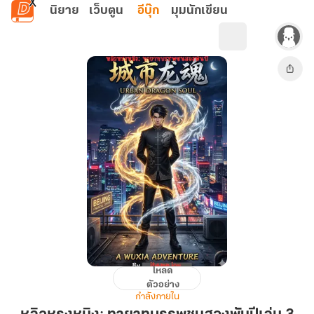
ข้ามไปยังเนื้อหาหลัก
นิยาย
เว็บตูน
อีบุ๊ก
มุมนักเขียน
โหลด
หลิว
ตัวอย่าง
ห
กำลังภายใน
รง