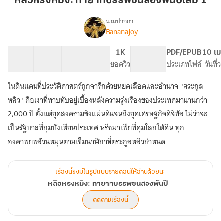
หลิวหรงหมิง: ทายาทบรรพชนสองพันปีเล่ม 1
หมิง:
ทายาท
นามปากกา
Bananajoy
เรื่อง
บรรพ
หลิว
ชน
ห
20 ตอน
25.87K
180
1K
PG ทั่วไป
PDF/EPUB
10 เม
สอง
รง
สารบัญ
จำนวนคำ
จำนวนหน้า (A5)
ยอดวิว
ระดับเนื้อหา
ประเภทไฟล์
วันที
พันปี
หมิง:
ทายาท
เล่ม
ในดินแดนที่ประวัติศาสตร์ถูกจารึกด้วยหยดเลือดและอำนาจ "ตระกูล
บรรพ
1
ชน
หลิว" คือเงาที่ทาบทับอยู่เบื้องหลังความรุ่งเรืองของประเทศมานานกว่า
สอง
2,000 ปี ตั้งแต่ยุคสงครามชิงแผ่นดินจนถึงยุคเศรษฐกิจดิจิทัล ไม่ว่าจะ
พันปี
เป็นรัฐบาลที่กุมบังเหียนประเทศ หรือมาเฟียที่คุมโลกใต้ดิน ทุก
เรื่องนี้ยังมีในรูปแบบรายตอนให้อ่านด้วยนะ
หลิวหรงหมิง: ทายาทบรรพชนสองพันปี
ติดตามเรื่องนี้