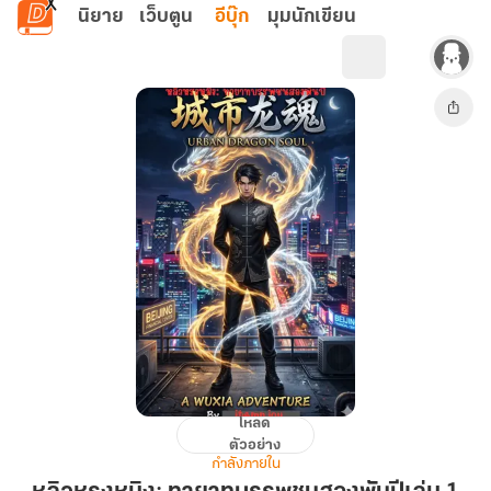
ข้ามไปยังเนื้อหาหลัก
นิยาย
เว็บตูน
อีบุ๊ก
มุมนักเขียน
โหลด
หลิว
ตัวอย่าง
ห
กำลังภายใน
รง