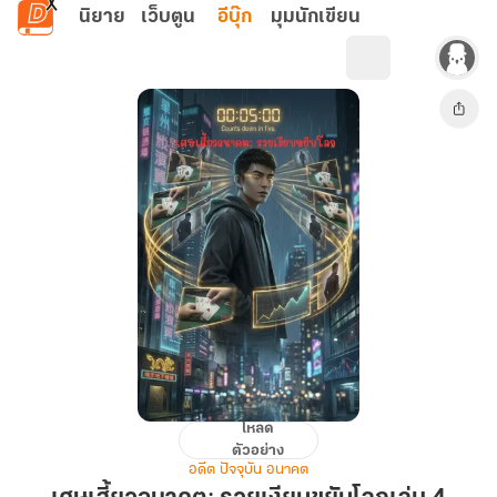
ข้ามไปยังเนื้อหาหลัก
นิยาย
เว็บตูน
อีบุ๊ก
มุมนักเขียน
โหลด
เศษ
ตัวอย่าง
เสี้ยว
อดีต ปัจจุบัน อนาคต
อนาคต: