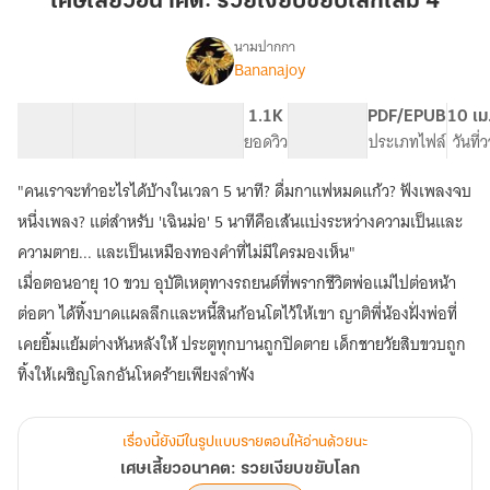
เศษเสี้ยวอนาคต: รวยเงียบขยับโลกเล่ม 4
รวย
เงียบ
นามปากกา
Bananajoy
เรื่อง
ขยับ
เศษ
โลก
เสี้ยว
11 ตอน
25.13K
166
1.1K
PG ทั่วไป
PDF/EPUB
10 เม
เล่ม
อนาคต:
สารบัญ
จำนวนคำ
จำนวนหน้า (A5)
ยอดวิว
ระดับเนื้อหา
ประเภทไฟล์
วันที่
4
รวย
เงียบ
"คนเราจะทำอะไรได้บ้างในเวลา 5 นาที? ดื่มกาแฟหมดแก้ว? ฟังเพลงจบ
ขยับ
โลก
หนึ่งเพลง? แต่สำหรับ 'เฉินม่อ' 5 นาทีคือเส้นแบ่งระหว่างความเป็นและ
ความตาย... และเป็นเหมืองทองคำที่ไม่มีใครมองเห็น"
เมื่อตอนอายุ 10 ขวบ อุบัติเหตุทางรถยนต์ที่พรากชีวิตพ่อแม่ไปต่อหน้า
ต่อตา ได้ทิ้งบาดแผลลึกและหนี้สินก้อนโตไว้ให้เขา ญาติพี่น้องฝั่งพ่อที่
เคยยิ้มแย้มต่างหันหลังให้ ประตูทุกบานถูกปิดตาย เด็กชายวัยสิบขวบถูก
เรื่องนี้ยังมีในรูปแบบรายตอนให้อ่านด้วยนะ
เศษเสี้ยวอนาคต: รวยเงียบขยับโลก