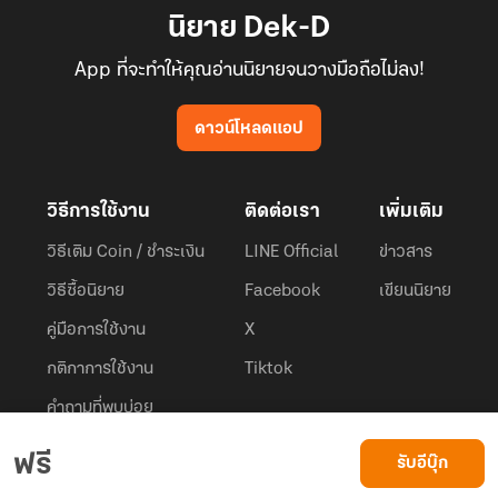
นิยาย Dek-D
App ที่จะทำให้คุณอ่านนิยายจนวางมือถือไม่ลง!
ดาวน์โหลดแอป
วิธีการใช้งาน
ติดต่อเรา
เพิ่มเติม
วิธีเติม Coin / ชำระเงิน
LINE Official
ข่าวสาร
วิธีซื้อนิยาย
Facebook
เขียนนิยาย
คู่มือการใช้งาน
X
กติกาการใช้งาน
Tiktok
คำถามที่พบบ่อย
Dek-D.com ใช้คุกกี้เพื่อพัฒนาประสบการณ์ของ ผู้ใช้ให้ดียิ่งขึ้น
ฟรี
รับอีบุ๊ก
ยอมรับ
เรียนรู้เพิ่มเติมที่นี่
© 2026
Dek-D Interactive Co.,Ltd.
All rights reserved. |
Privacy Policy