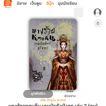
ข้ามไปยังเนื้อหาหลัก
นิยาย
เว็บตูน
อีบุ๊ก
มุมนักเขียน
โหลด
นาง
ดูวิดีโอรีวิว
ตัวอย่าง
ร้าย
อดีต ปัจจุบัน อนาคต
หวน