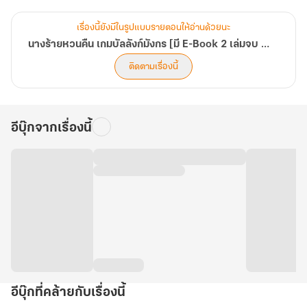
"ทว่าตอนนี้ กุนซือที่เขาอยากได้ตัวหนักหนา
คือข้าที่ยืนอยู่ตรงนี้แล้ว
เรื่องนี้ยังมีในรูปแบบรายตอนให้อ่านด้วยนะ
มีเหตุอันใดที่ข้าจะยิ้มออกมาไม่ได้..."
นางร้ายหวนคืน เกมบัลลังก์มังกร [มี E-Book 2 เล่มจบ + ตอนพิเศษทุกเล่ม]
จุดเริ่มต้นแห่งไฟสงครามที่แท้จริงกำลังจะเริ่มต้นขึ้น!
ติดตามเรื่องนี้
ใครจะอยู่ ใครจะไป... เป็นรายต่อไป?
อีบุ๊กจากเรื่องนี้
อีบุ๊กที่คล้ายกับเรื่องนี้