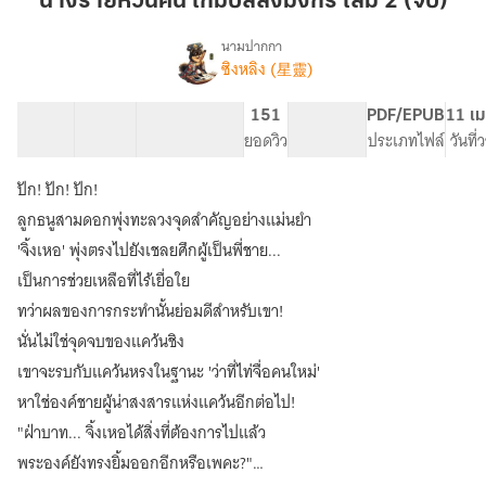
นางร้ายหวนคืน เกมบัลลังมังกร เล่ม 2 (จบ)
คืน
เกม
นามปากกา
ซิงหลิง (星靈)
เรื่อง
บัล
นาง
ลัง
ร้าย
54 ตอน
72.1K
545
151
PG ทั่วไป
PDF/EPUB
11 เม
มังกร
หวน
สารบัญ
จำนวนคำ
จำนวนหน้า (A5)
ยอดวิว
ระดับเนื้อหา
ประเภทไฟล์
วันที
เล่ม
คืน
เกม
2
ปัก! ปัก! ปัก!
บัลลังก์
(จบ)
มังกร
ลูกธนูสามดอกพุ่งทะลวงจุดสำคัญอย่างแม่นยำ
[มี
'จิ้งเหอ' พุ่งตรงไปยังเชลยศึกผู้เป็นพี่ชาย...
E-
เป็นการช่วยเหลือที่ไร้เยื่อใย
Book
2
ทว่าผลของการกระทำนั้นย่อมดีสำหรับเขา!
เล่ม
นั่นไม่ใช่จุดจบของแคว้นชิง
จบ
+
เขาจะรบกับแคว้นหรงในฐานะ 'ว่าที่ไท่จื่อคนใหม่'
ตอน
หาใช่องค์ชายผู้น่าสงสารแห่งแคว้นอีกต่อไป!
พิเศษ
"ฝ่าบาท... จิ้งเหอได้สิ่งที่ต้องการไปแล้ว
ทุก
เล่ม]
พระองค์ยังทรงยิ้มออกอีกหรือเพคะ?"