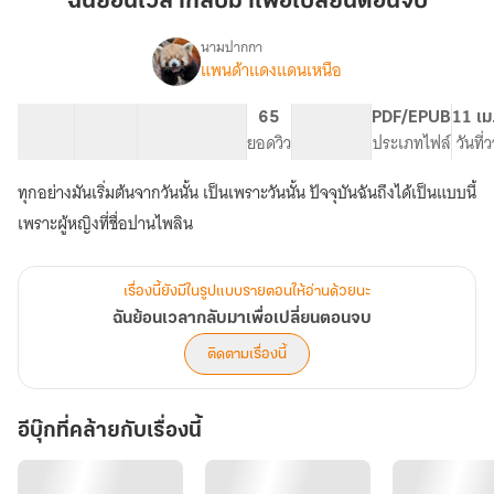
ฉันย้อนเวลากลับมาเพื่อเปลี่ยนตอนจบ
กลับ
มา
นามปากกา
แพนด้าแดงแดนเหนือ
เรื่อง
เพื่อ
ฉัน
เปลี่ยน
ย้อน
32 ตอน
57.03K
265
65
PG ทั่วไป
PDF/EPUB
11 เม
ตอน
เวลา
สารบัญ
จำนวนคำ
จำนวนหน้า (A5)
ยอดวิว
ระดับเนื้อหา
ประเภทไฟล์
วันที
จบ
กลับ
มา
ทุกอย่างมันเริ่มต้นจากวันนั้น เป็นเพราะวันนั้น ปัจจุบันฉันถึงได้เป็นแบบนี้
เพื่อ
เปลี่ยน
เพราะผู้หญิงที่ชื่อปานไพลิน
ตอน
จบ
เรื่องนี้ยังมีในรูปแบบรายตอนให้อ่านด้วยนะ
ฉันย้อนเวลากลับมาเพื่อเปลี่ยนตอนจบ
ติดตามเรื่องนี้
อีบุ๊กที่คล้ายกับเรื่องนี้