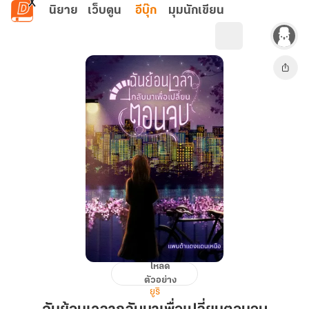
ข้ามไปยังเนื้อหาหลัก
นิยาย
เว็บตูน
อีบุ๊ก
มุมนักเขียน
โหลด
ฉัน
ตัวอย่าง
ย้อน
ยูริ
เวลา