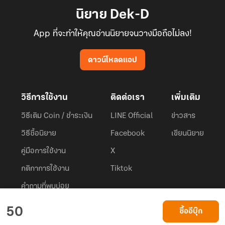
นิยาย Dek-D
App ที่จะทำให้คุณอ่านนิยายจนวางมือถือไม่ลง!
ดาวน์โหลดแอป
วิธีการใช้งาน
ติดต่อเรา
เพิ่มเติม
วิธีเติม Coin / ชำระเงิน
LINE Official
ข่าวสาร
วิธีซื้อนิยาย
Facebook
เขียนนิยาย
คู่มือการใช้งาน
X
กติกาการใช้งาน
Tiktok
คำถามที่พบบ่อย
Dek-D.com ใช้คุกกี้เพื่อพัฒนาประสบการณ์ของ ผู้ใช้ให้ดียิ่งขึ้น
50
ซื้ออีบุ๊ก
ยอมรับ
เรียนรู้เพิ่มเติมที่นี่
© 2026
Dek-D Interactive Co.,Ltd.
All rights reserved. |
Privacy Policy