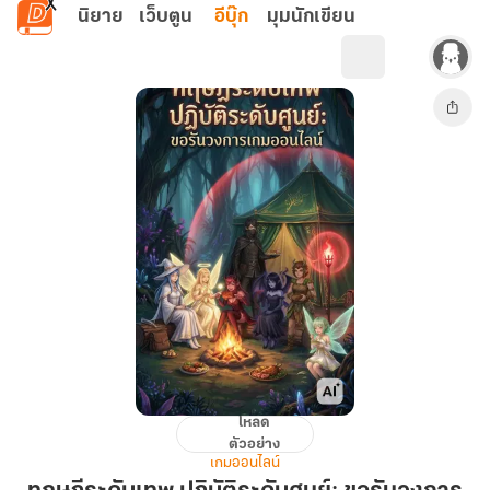
ข้ามไปยังเนื้อหาหลัก
นิยาย
เว็บตูน
อีบุ๊ก
มุมนักเขียน
โหลด
ทฤษฎี
ตัวอย่าง
ระดับ
เกมออนไลน์
เทพ