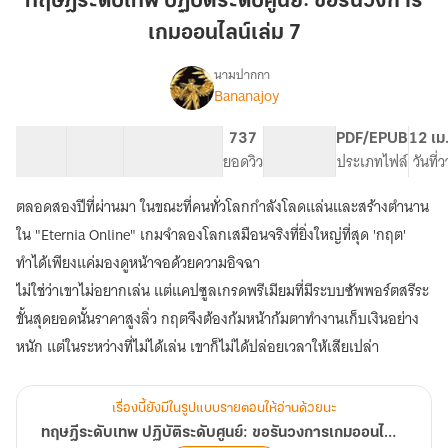
ทฤษฎีระดับเทพ ปฏิบัติระดับศูนย์: ขอรันวงการ
ปฏิบัติ
เกมออนไลน์เล่ม 7
ระดับ
ศูนย์:
นามปากกา
ขอ
Bananajoy
เรื่อง
ทฤษฎี
รัน
ระดับ
วงการ
11 ตอน
25.67K
168
737
PG ทั่วไป
PDF/EPUB
12 เม
เทพ
สารบัญ
จำนวนคำ
เกม
จำนวนหน้า (A5)
ยอดวิว
ระดับเนื้อหา
ประเภทไฟล์
วันที่
ปฏิบัติ
ออนไลน์
ระดับ
ตลอดสองปีที่ผ่านมา ในขณะที่คนทั่วโลกกำลังโลดแล่นและสร้างตำนาน
เล่ม
ศูนย์:
ขอ
7
ใน "Eternia Online" เกมจำลองโลกเสมือนจริงที่ยิ่งใหญ่ที่สุด 'กฤต'
รัน
ทำได้เพียงแค่มองดูหน้าจอด้วยความอิจฉา
วงการ
ไม่ใช่ว่าเขาไม่อยากเล่น แต่แคปซูลเกรดพรีเมียมที่มีระบบซัพพอร์ตสรีระ
เกม
ออนไลน์
ขั้นสุดยอดนั้นราคาสูงลิ่ว กฤตจึงต้องก้มหน้าก้มตาทำงานเก็บเงินอย่าง
เรื่องนี้ยังมีในรูปแบบรายตอนให้อ่านด้วยนะ
ทฤษฎีระดับเทพ ปฏิบัติระดับศูนย์: ขอรันวงการเกมออนไลน์