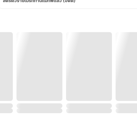
สตรีตัวร้ายไม่รักท่านแม่ทัพแล้ว (อดีต)