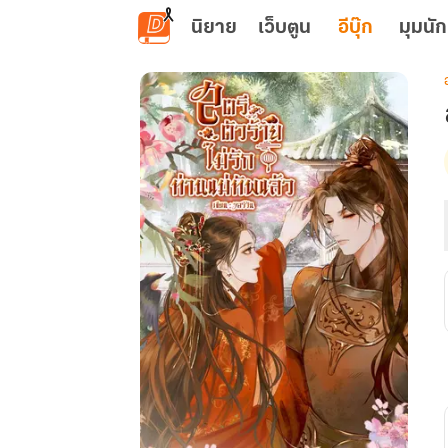
ข้ามไปยังเนื้อหาหลัก
นิยาย
เว็บตูน
อีบุ๊ก
มุมนัก
เ