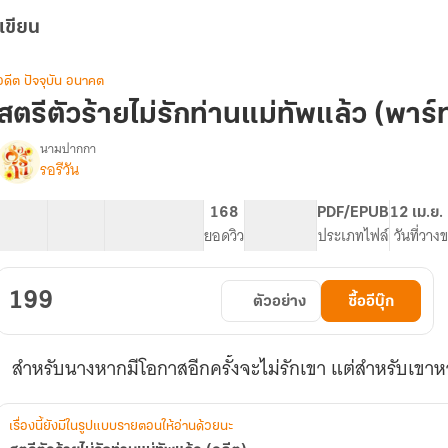
เขียน
อดีต ปัจจุบัน อนาคต
สตรีตัวร้ายไม่รักท่านแม่ทัพแล้ว (พาร์
นามปากกา
รอรีวัน
รื่อง
สตรี
ตัว
52 ตอน
75.67K
376
168
NC 18
PDF/EPUB
12 เม.ย.
ร้าย
สารบัญ
จำนวนคำ
จำนวนหน้า (A5)
ยอดวิว
ระดับเนื้อหา
ประเภทไฟล์
วันที่วาง
ไม่
รัก
ท่าน
199
ตัวอย่าง
ซื้ออีบุ๊ก
แม่ทัพ
แล้ว
(อดีต)
สำหรับนางหากมีโอกาสอีกครั้งจะไม่รักเขา แต่สำหรับเขาหา
เรื่องนี้ยังมีในรูปแบบรายตอนให้อ่านด้วยนะ