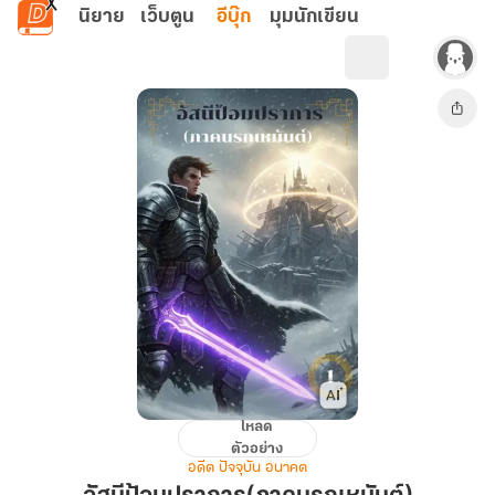
ข้ามไปยังเนื้อหาหลัก
นิยาย
เว็บตูน
อีบุ๊ก
มุมนักเขียน
โหลด
อัสนี
ตัวอย่าง
ป้อม
อดีต ปัจจุบัน อนาคต
ปราการ(ภาค