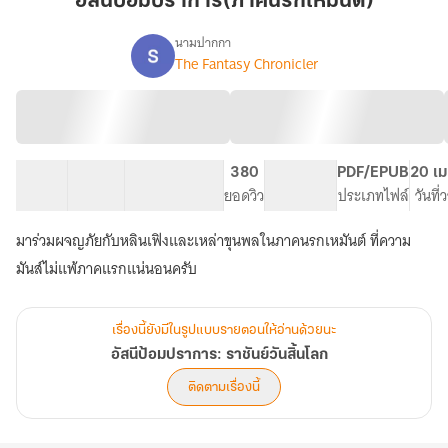
อัสนีป้อมปราการ(ภาคนรกเหมันต์)
นรก
เหมันต์)
นามปากกา
The Fantasy Chronicler
เรื่อง
อัสนี
ป้อม
ปราการ:
ราชันย์
วัน
32 ตอน
88.12K
851
380
PG ทั่วไป
PDF/EPUB
20 เม
สิ้น
สารบัญ
จำนวนคำ
จำนวนหน้า (A5)
ยอดวิว
ระดับเนื้อหา
ประเภทไฟล์
วันที
โลก
มาร่วมผจญภัยกับหลินเฟิงและเหล่าขุนพลในภาคนรกเหมันต์ ที่ความ
มันส์ไม่แพ้ภาคแรกแน่นอนครับ
เรื่องนี้ยังมีในรูปแบบรายตอนให้อ่านด้วยนะ
อัสนีป้อมปราการ: ราชันย์วันสิ้นโลก
ติดตามเรื่องนี้