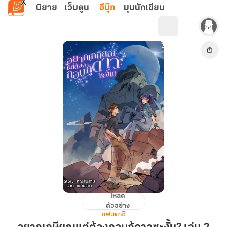
ข้ามไปยังเนื้อหาหลัก
นิยาย
เว็บตูน
อีบุ๊ก
มุมนักเขียน
โหลด
อยาก
ตัวอย่าง
เกษียณ
แฟนตาซี
แต่