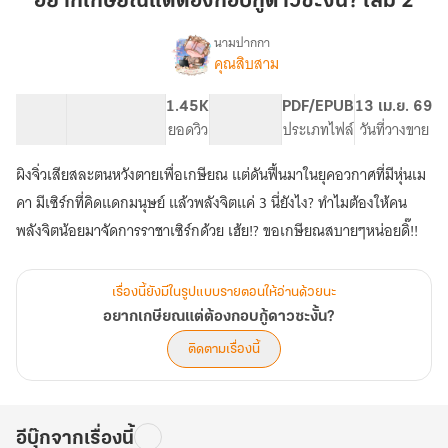
อยากเกษียณแต่ต้องกอบกู้ดาวซะงั้น? เล่ม 2
ต้อง
กอบ
นามปากกา
คุณสิบสาม
เรื่อง
กู้
อยาก
ดาว
เกษียณ
22 ตอน
568
1.45K
PG ทั่วไป
PDF/EPUB
13 เม.ย. 69
ซะ
แต่
สารบัญ
จำนวนหน้า (A5)
ยอดวิว
ระดับเนื้อหา
ประเภทไฟล์
วันที่วางขาย
งั้น?
ต้อง
กอบ
เล่ม
ผิงจิ่วเสียสละตนหวังตายเพื่อเกษียณ แต่ดันฟื้นมาในยุคอวกาศที่มีหุ่นเม
กู้
2
ดาว
คา มีเซิร์กที่คิดแดกมนุษย์ แล้วพลังจิตแค่ 3 นี่ยังไง? ทำไมต้องให้คน
ซะ
พลังจิตน้อยมาจัดการราชาเซิร์กด้วย เฮ้ย!? ขอเกษียณสบายๆหน่อยดิ๊!!
งั้น?
เรื่องนี้ยังมีในรูปแบบรายตอนให้อ่านด้วยนะ
อยากเกษียณแต่ต้องกอบกู้ดาวซะงั้น?
ติดตามเรื่องนี้
อีบุ๊กจากเรื่องนี้