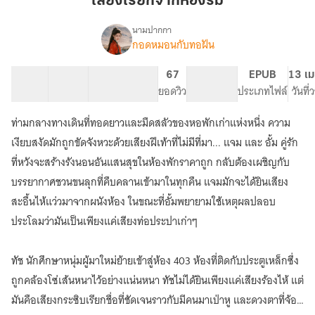
เสียงเรียกจากห้องริม
ห้อง
ริม
นามปากกา
กอดหมอนกับทอฝัน
เรื่อง
เสียง
เรียก
33 ตอน
43.19K
114
67
PG ทั่วไป
EPUB
13 เม
จาก
สารบัญ
จำนวนคำ
จำนวนหน้า (A5)
ยอดวิว
ระดับเนื้อหา
ประเภทไฟล์
วันที
ห้อง
ริม
ท่ามกลางทางเดินที่ทอดยาวและมืดสลัวของหอพักเก่าแห่งหนึ่ง ความ
เงียบสงัดมักถูกขัดจังหวะด้วยเสียงฝีเท้าที่ไม่มีที่มา... แจม และ อั้ม คู่รัก
ที่หวังจะสร้างรังนอนอันแสนสุขในห้องพักราคาถูก กลับต้องเผชิญกับ
บรรยากาศชวนขนลุกที่คืบคลานเข้ามาในทุกคืน แจมมักจะได้ยินเสียง
สะอื้นไห้แว่วมาจากผนังห้อง ในขณะที่อั้มพยายามใช้เหตุผลปลอบ
ประโลมว่ามันเป็นเพียงแค่เสียงท่อประปาเก่าๆ
ทัช นักศึกษาหนุ่มผู้มาใหม่ย้ายเข้าสู่ห้อง 403 ห้องที่ติดกับประตูเหล็กซึ่ง
ถูกคล้องโซ่เส้นหนาไว้อย่างแน่นหนา ทัชไม่ได้ยินเพียงแค่เสียงร้องไห้ แต่
มันคือเสียงกระซิบเรียกชื่อที่ชัดเจนราวกับมีคนมาเป่าหู และดวงตาที่จ้อง