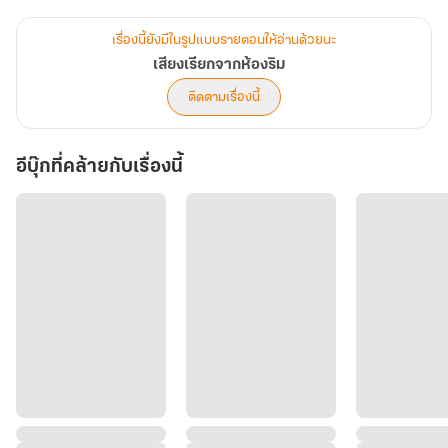
มองผ่านรูกุญแจสนิมเขรอะ
เรื่องนี้ยังมีในรูปแบบรายตอนให้อ่านด้วยนะ
แตงโม หญิงสาวผู้ถูกทิ้ง...อย่างโดดเดี่ยวและทรมานกำลังเฝ้ารอ... "ใคร
เสียงเรียกจากห้องริม
สักคน" มาแทนที่ความอ้างว้าง
ติดตามเรื่องนี้
อีบุ๊กที่คล้ายกับเรื่องนี้