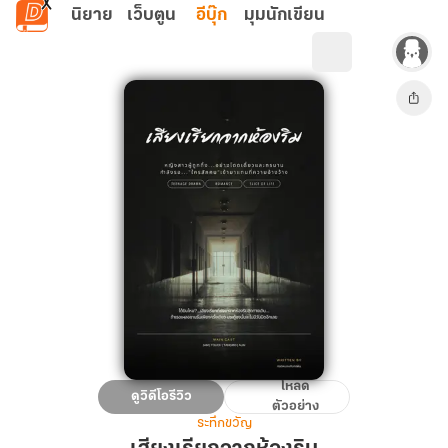
ข้ามไปยังเนื้อหาหลัก
นิยาย
เว็บตูน
อีบุ๊ก
มุมนักเขียน
โหลด
เสียง
ดูวิดีโอรีวิว
ตัวอย่าง
เรียก
ระทึกขวัญ
จาก