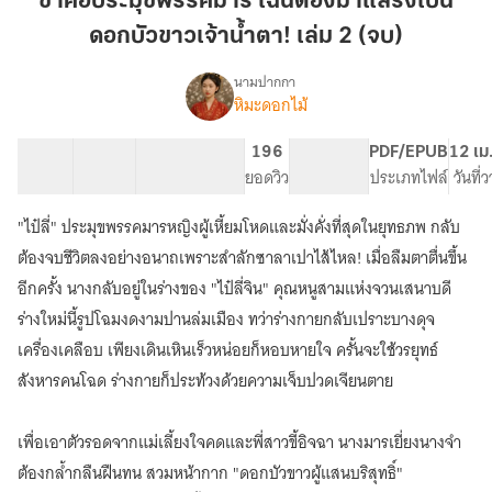
ข้าคือประมุขพรรคมาร ไฉนต้องมาแสร้งเป็น
พรรค
ดอกบัวขาวเจ้าน้ำตา! เล่ม 2 (จบ)
มาร
ไฉน
นามปากกา
ต้อง
หิมะดอกไม้
เรื่อง
ข้า
มา
คือ
แสร้ง
22 ตอน
7.41K
208
196
PG ทั่วไป
PDF/EPUB
12 เม
ประมุข
สารบัญ
จำนวนคำ
เป็น
จำนวนหน้า (A5)
ยอดวิว
ระดับเนื้อหา
ประเภทไฟล์
วันที่
พรรค
ดอกบัว
มาร
"ไป๋ลี่" ประมุขพรรคมารหญิงผู้เหี้ยมโหดและมั่งคั่งที่สุดในยุทธภพ กลับ
ขาว
ไฉน
ต้อง
เจ้า
ต้องจบชีวิตลงอย่างอนาถเพราะสำลักซาลาเปาไส้ไหล! เมื่อลืมตาตื่นขึ้น
มา
น้ำตา!
อีกครั้ง นางกลับอยู่ในร่างของ "ไป๋ลี่จิน" คุณหนูสามแห่งจวนเสนาบดี
แสร้ง
เล่ม
ร่างใหม่นี้รูปโฉมงดงามปานล่มเมือง ทว่าร่างกายกลับเปราะบางดุจ
เป็น
2
ดอกบัว
เครื่องเคลือบ เพียงเดินเหินเร็วหน่อยก็หอบหายใจ ครั้นจะใช้วรยุทธ์
(จบ)
ขาว
สังหารคนโฉด ร่างกายก็ประท้วงด้วยความเจ็บปวดเจียนตาย
เจ้า
น้ำตา!
เพื่อเอาตัวรอดจากแม่เลี้ยงใจคดและพี่สาวขี้อิจฉา นางมารเยี่ยงนางจำ
ต้องกล้ำกลืนฝืนทน สวมหน้ากาก "ดอกบัวขาวผู้แสนบริสุทธิ์"