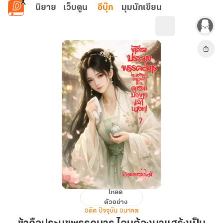
ข้ามไปยังเนื้อหาหลัก
นิยาย
เว็บตูน
อีบุ๊ก
มุมนักเขียน
โหลด
ข้า
ตัวอย่าง
คือ
อดีต ปัจจุบัน อนาคต
ประมุข