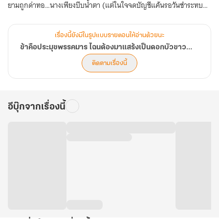
ยามถูกด่าทอ…นางเพียงบีบน้ำตา (แต่ในใจจดบัญชีแค้นรอวันชำระทบ
ต้นทบดอก)
ยามถูกรังแก…นางแสร้งเป็นลมล้มพับ (ทับอีกฝ่ายให้กระดูกหักเนียนๆ)
เรื่องนี้ยังมีในรูปแบบรายตอนให้อ่านด้วยนะ
เบื้องหน้าคือดรุณีน้อยผู้บอบบางน่าทะนุถนอม แต่เบื้องหลังคือเจ้าของ
ข้าคือประมุขพรรคมาร ไฉนต้องมาแสร้งเป็นดอกบัวขาวเจ้าน้ำตา!
กิจการมืดที่กอบโกยตั๋วเงินเข้าคลังมิขาดสาย!
ติดตามเรื่องนี้
ทว่าสวรรค์กลับส่ง "อ๋องฉี" หรือ "ฉีหยาง" อนุชาจอมโหดของฮ่องเต้เข้า
มาในชีวิต เขาคือบุรุษผู้มีสายตาดุจพญาเหยี่ยว มองทะลุทุกจริตมารยา!
อีบุ๊กจากเรื่องนี้
แทนที่จะกระชากหน้ากากนาง เขากลับรุกไล่ต้อนให้นางจนมุม คอย
ยั่วเย้าให้ "ปีศาจในใจนาง" หลุดออกมาอาละวาด แล้วปรนเปรอนางด้วย
กองเงินกองทอง
เมื่อ "นางมารในคราบกระต่ายป่วย" ต้องมาปะทะกับ "พยัคฆ์ร้ายจอมเจ้า
เล่ห์" (ที่เป็นทาสแมวตัวยง) เรื่องราวความรักที่เต็มไปด้วยเล่ห์เหลี่ยม
แผนการ และความฮาจึงบังเกิด! สุดท้ายแล้วนางจะหอบสมบัติหนีไป
เสวยสุข หรือจะพ่ายแพ้ต่อความคลั่งรักของสามีกันแน่