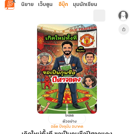
ข้ามไปยังเนื้อหาหลัก
นิยาย
เว็บตูน
อีบุ๊ก
มุมนักเขียน
โหลด
เกิด
ตัวอย่าง
ใหม่
อดีต ปัจจุบัน อนาคต
ทั้งที