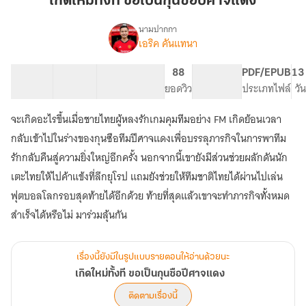
เกิดใหม่ทั้งที ขอเป็นกุนซือปีศาจแดง
ขอ
เป็น
นามปากกา
เอริค คันแทนา
เรื่อง
กุนซือ
เกิด
ปีศาจ
ใหม่
154 ตอน
363.79K
1.61K
88
PG ทั่วไป
PDF/EPUB
13
แดง
ทั้งที
สารบัญ
จำนวนคำ
จำนวนหน้า (A5)
ยอดวิว
ระดับเนื้อหา
ประเภทไฟล์
วั
ขอ
เป็น
จะเกิดอะไรขึ้นเมื่อชายไทยผู้หลงรักเกมคุมทีมอย่าง FM เกิดย้อนเวลา
กุนซือ
ปีศาจ
กลับเข้าไปในร่างของกุนซือทีมปีศาจแดงเพื่อบรรลุภารกิจในการพาทีม
แดง
รักกลับคืนสู่ความยิ่งใหญ่อีกครั้ง นอกจากนี้เขายังมีส่วนช่วยผลักดันนัก
เตะไทยให้ไปค้าแข้งที่ลีกยุโรป แถมยังช่วยให้ทีมชาติไทยได้ผ่านไปเล่น
ฟุตบอลโลกรอบสุดท้ายได้อีกด้วย ท้ายที่สุดแล้วเขาจะทำภารกิจทั้งหมด
สำเร็จได้หรือไม่ มาร่วมลุ้นกัน
เรื่องนี้ยังมีในรูปแบบรายตอนให้อ่านด้วยนะ
เกิดใหม่ทั้งที ขอเป็นกุนซือปีศาจแดง
ติดตามเรื่องนี้