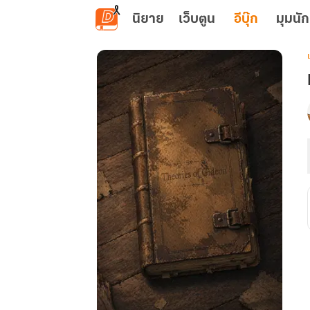
ข้ามไปยังเนื้อหาหลัก
นิยาย
เว็บตูน
อีบุ๊ก
มุมนัก
เ