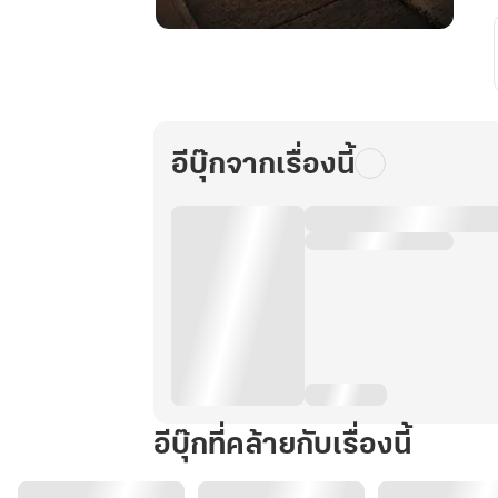
ทฤษฎี
ของ
ไก
เดีย
น
อีบุ๊กจากเรื่องนี้
เล่ม
1
อีบุ๊กที่คล้ายกับเรื่องนี้