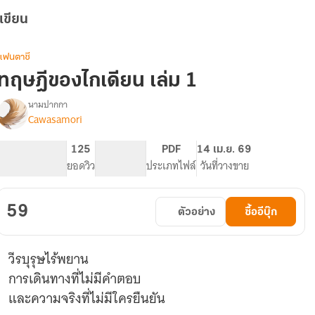
เขียน
แฟนตาซี
ทฤษฎีของไกเดียน เล่ม 1
นามปากกา
Cawasamori
รื่อง
ทฤษฎี
ของ
158
125
PG ทั่วไป
PDF
14 เม.ย. 69
ไก
จำนวนหน้า (A5)
ยอดวิว
ระดับเนื้อหา
ประเภทไฟล์
วันที่วางขาย
เดีย
น
เล่ม
59
ตัวอย่าง
ซื้ออีบุ๊ก
1
วีรบุรุษไร้พยาน
การเดินทางที่ไม่มีคำตอบ
และความจริงที่ไม่มีใครยืนยัน