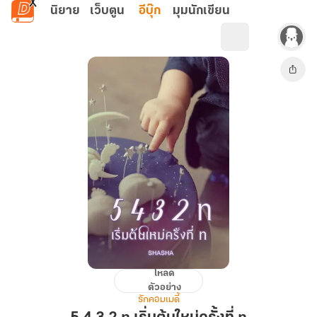
ข้ามไปยังเนื้อหาหลัก
นิยาย
เว็บตูน
อีบุ๊ก
มุมนักเขียน
โหลด
5
ตัวอย่าง
4
รักคอมเมดี้
3