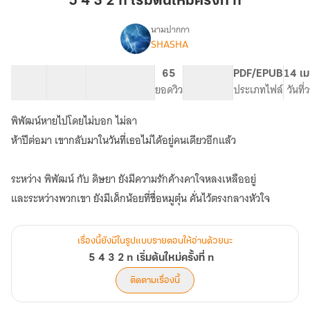
5 4 3 2 n เริ่มต้นใหม่ครั้งที่ n
2
n
นามปากกา
SHASHA
5
เริ่ม
เรื่อง
4
ต้น
3
16 ตอน
44.09K
237
65
PG ทั่วไป
PDF/EPUB
14 เม
ใหม่
2
สารบัญ
จำนวนคำ
จำนวนหน้า (A5)
ยอดวิว
ระดับเนื้อหา
ประเภทไฟล์
วันที
ครั้ง
n
ที่
เริ่ม
พิพัฒน์หายไปโดยไม่บอก ไม่ลา
ต้น
n
ห้าปีต่อมา เขากลับมาในวันที่เธอไม่ได้อยู่คนเดียวอีกแล้ว
ใหม่
ครั้ง
ที่
ระหว่าง พิพัฒน์ กับ ดิษยา ยังมีความรักค้างคาใจหลงเหลืออยู่
n
และระหว่างพวกเขา ยังมีเด็กน้อยที่ชื่อหมูตุ๋น คั่นไว้ตรงกลางหัวใจ
เรื่องนี้ยังมีในรูปแบบรายตอนให้อ่านด้วยนะ
5 4 3 2 n เริ่มต้นใหม่ครั้งที่ n
ติดตามเรื่องนี้