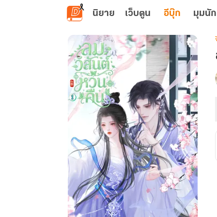
ข้ามไปยังเนื้อหาหลัก
นิยาย
เว็บตูน
อีบุ๊ก
มุมนัก
เ