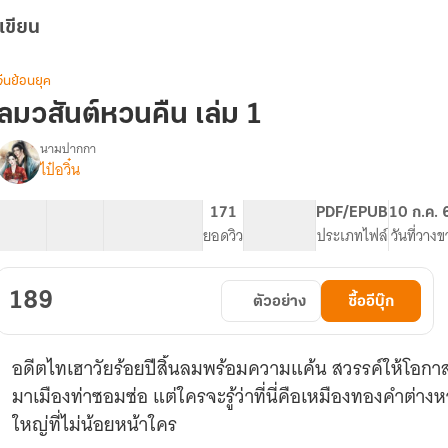
เขียน
จีนย้อนยุค
ลมวสันต์หวนคืน เล่ม 1
นามปากกา
ไป๋อวิ๋น
รื่อง
ลม
วสันต์
17 ตอน
58.73K
289
171
PG ทั่วไป
PDF/EPUB
10 ก.ค. 
หวน
สารบัญ
จำนวนคำ
จำนวนหน้า (A5)
ยอดวิว
ระดับเนื้อหา
ประเภทไฟล์
วันที่วาง
คืน
189
ตัวอย่าง
ซื้ออีบุ๊ก
อดีตไทเฮาวัยร้อยปีสิ้นลมพร้อมความแค้น สวรรค์ให้โอกาสหว
มาเมืองท่าซอมซ่อ แต่ใครจะรู้ว่าที่นี่คือเหมืองทองคำต่
ใหญ่ที่ไม่น้อยหน้าใคร