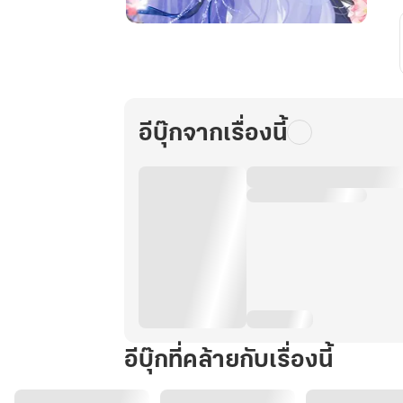
ลม
วสันต์
หวน
คืน
เล่ม
อีบุ๊กจากเรื่องนี้
1
อีบุ๊กที่คล้ายกับเรื่องนี้