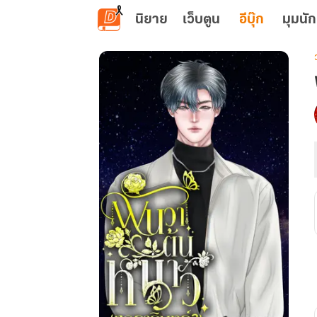
ข้ามไปยังเนื้อหาหลัก
นิยาย
เว็บตูน
อีบุ๊ก
มุมนัก
เ