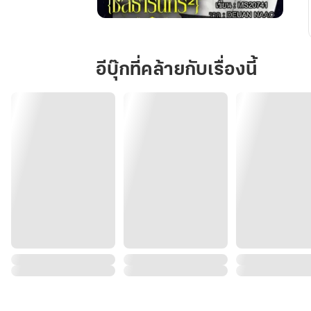
พัน
วา
ต้น
อีบุ๊กที่คล้ายกับเรื่องนี้
หนาว{ชล
ธาริ
นทร์²}