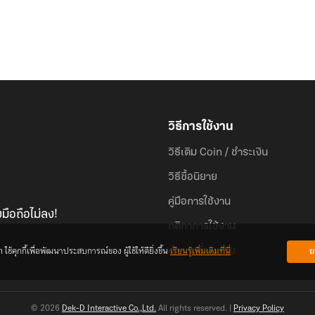
วิธีการใช้งาน
วิธีเติม Coin / ชำระเงิน
วิธีซื้อนิยาย
คู่มือการใช้งาน
มือถือไม่ลง!
กติกาการใช้งาน
้คุกกี้เพื่อพัฒนาประสบการณ์ของ ผู้ใช้ให้ดียิ่งขึ้น
เรียนรู้เพิ่มเติมที่นี่
ย
คำถามที่พบบ่อย
© 2026
Dek-D Interactive Co.,Ltd.
All rights reserved. |
Privacy Policy