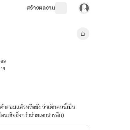
สร้างผลงาน
 69
ขาย
้คำตอบแล้วหรือยัง ว่าเด็กคนนี้เป็น
าดนี้ กูจะโกหกยังไงดีวะเนี่ย!! หน้าเหมือนเฮียยิ่งกว่าถ่ายเอกสารอีก)