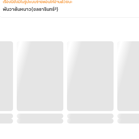
เรื่องนี้ยังมีในรูปแบบรายตอนให้อ่านด้วยนะ
พันวาต้นหนาว{ชลธารินทร์²}