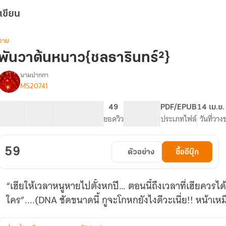
เขียน
วาย
พันวาต้นหนาว{ชลธารินทร์²}
นามปากกา
MS20741
รื่อง
พัน
วา
35 ตอน
72.24K
556
49
PG ทั่วไป
PDF/EPUB
14 เม.ย.
ต้น
สารบัญ
จำนวนคำ
จำนวนหน้า (A5)
ยอดวิว
ระดับเนื้อหา
ประเภทไฟล์
วันที่วาง
หนาว{ชล
ธาริ
นทร์²}
59
ตัวอย่าง
ซื้ออีบุ๊ก
“เฮียให้เวลาหนูหายไปตั้งหกปี… ตอนนี้ถึงเวลาที่เฮียควรได
ใคร”....(DNA ชัดขน