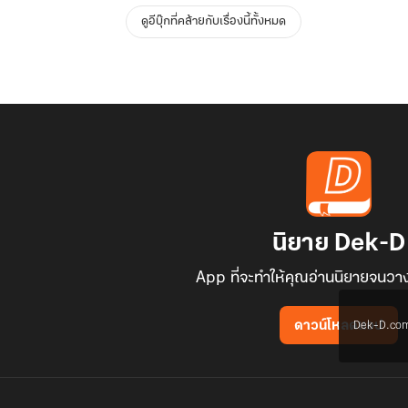
ดูอีบุ๊กที่คล้ายกับเรื่องนี้ทั้งหมด
นิยาย Dek-D
App ที่จะทำให้คุณอ่านนิยายจนวาง
Dek-D.com ใช
ดาวน์โหลดแอป