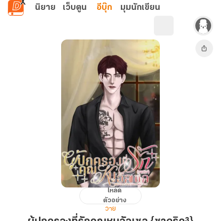
ข้ามไปยังเนื้อหาหลัก
นิยาย
เว็บตูน
อีบุ๊ก
มุมนักเขียน
โหลด
ผู้
ตัวอย่าง
ปกครอง
วาย
ที่รัก