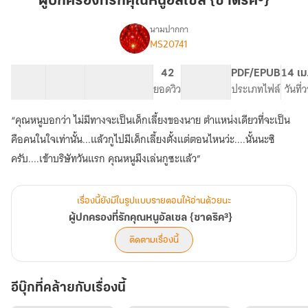
ผู้ปกครองที่รักคุณหนูอัลเซล {ซาดริค³}
คุณ
หนู
นามปากกา
MS20741
เรื่อง
อัล
ผู้
เซล
ปกครอง
27 ตอน
51.69K
376
42
PG ทั่วไป
PDF/EPUB
14 เม
{ซา
ที่รัก
สารบัญ
จำนวนคำ
จำนวนหน้า (A5)
ยอดวิว
ระดับเนื้อหา
ประเภทไฟล์
วันที่
ดริค³}
คุณ
หนู
“คุณหนูบอกว่า ไม่มีทางจะเป็นเด็กเลี้ยงของนาย ตำแหน่งเดียวที่จะเป็น
อัล
เซล
คือคนในใจเท่านั้น...แล้วกูไปมีเด็กเลี้ยงตั้งแต่ตอนไหนว่ะ....นั้นนะซิ
{ซา
ครับ....เข้าบริษัทวันแรก คุณหนูมึงเล่นกูซะแล้ว”
ดริค³}
เรื่องนี้ยังมีในรูปแบบรายตอนให้อ่านด้วยนะ
ผู้ปกครองที่รักคุณหนูอัลเซล {ซาดริค³}
ติดตามเรื่องนี้
อีบุ๊กที่คล้ายกับเรื่องนี้