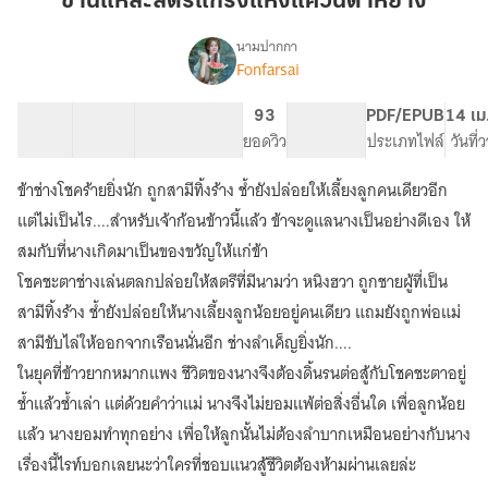
ข้านี่แหละสตรีแกร่งแห่งแคว้นต้าหยาง
สตรี
แกร่ง
นามปากกา
Fonfarsai
เรื่อง
แห่ง
ข้า
แคว้น
นี่
28 ตอน
31.75K
141
93
PG ทั่วไป
PDF/EPUB
14 เม
ต้า
แหละ
สารบัญ
จำนวนคำ
จำนวนหน้า (A5)
ยอดวิว
ระดับเนื้อหา
ประเภทไฟล์
วันที่
หยาง
สตรี
แกร่ง
ข้าช่างโชคร้ายยิ่งนัก ถูกสามีทิ้งร้าง ช้ำยังปล่อยให้เลี้ยงลูกคนเดียวอีก
แห่ง
แคว้น
แต่ไม่เป็นไร....สำหรับเจ้าก้อนข้าวนี้แล้ว ข้าจะดูแลนางเป็นอย่างดีเอง ให้
ต้า
สมกับที่นางเกิดมาเป็นของขวัญให้แก่ข้า
หยาง
โชคชะตาช่างเล่นตลกปล่อยให้สตรีที่มีนามว่า หนิงฮวา ถูกชายผู้ที่เป็น
สามีทิ้งร้าง ช้ำยังปล่อยให้นางเลี้ยงลูกน้อยอยู่คนเดียว แถมยังถูกพ่อแม่
สามีขับไล่ให้ออกจากเรือนนั่นอีก ช่างลำเค็ญยิ่งนัก....
ในยุคที่ข้าวยากหมากแพง ชีวิตของนางจึงต้องดิ้นรนต่อสู้กับโชคชะตาอยู่
ช้ำแล้วช้ำเล่า แต่ด้วยคำว่าแม่ นางจึงไม่ยอมแพ้ต่อสิ่งอื่นใด เพื่อลูกน้อย
แล้ว นางยอมทำทุกอย่าง เพื่อให้ลูกนั้นไม่ต้องลำบากเหมือนอย่างกับนาง