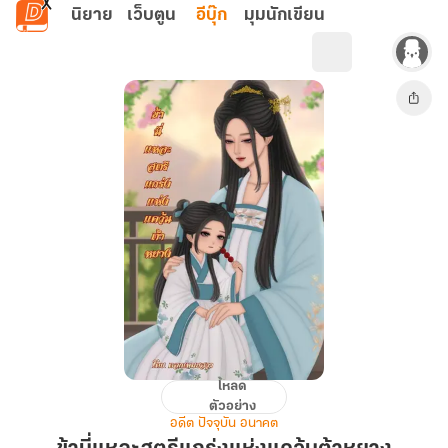
ข้ามไปยังเนื้อหาหลัก
นิยาย
เว็บตูน
อีบุ๊ก
มุมนักเขียน
โหลด
ข้า
ตัวอย่าง
นี่
อดีต ปัจจุบัน อนาคต
แหละ