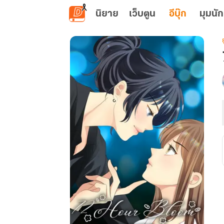
ข้ามไปยังเนื้อหาหลัก
นิยาย
เว็บตูน
อีบุ๊ก
มุมนัก
ย
เ