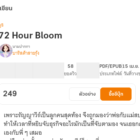
เขียน
ูริ
72 Hour Bloom
นามปากกา
บาริสต้าสายรุ้ง
72
รื่อง
Hour
Bloom
43 ตอน
72.63K
435
58
PG ทั่วไป
PDF/EPUB
15 เม.ย.
สารบัญ
จำนวนคำ
จำนวนหน้า (A5)
ยอดวิว
ระดับเนื้อหา
ประเภทไฟล์
วันที่วาง
249
ตัวอย่าง
ซื้ออีบุ๊ก
เพราะรัญญาวีร์เป็นลูกคนสุดท้อง จึงถูกมองว่าพ่อกับแม่สป
ทำให้เวลาที่หยิบจับธุรกิจอะไรมักเป็นที่จับตามอง จนเธอ
เองกับพี่ ๆ เสมอ