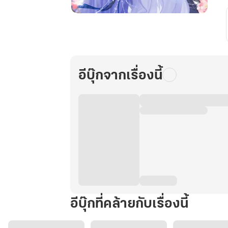
ลม
วสันต์
หวน
คืน
เล่ม
อีบุ๊กจากเรื่องนี้
3
(จบ)
อีบุ๊กที่คล้ายกับเรื่องนี้