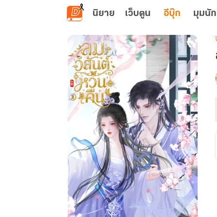
ข้ามไปยังเนื้อหาหลัก
นิยาย
เว็บตูน
อีบุ๊ก
มุมนัก
เ