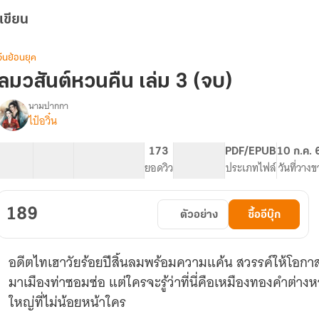
เขียน
จีนย้อนยุค
ลมวสันต์หวนคืน เล่ม 3 (จบ)
นามปากกา
ไป๋อวิ๋น
รื่อง
ลม
วสันต์
18 ตอน
67.68K
331
173
PG ทั่วไป
PDF/EPUB
10 ก.ค. 
หวน
สารบัญ
จำนวนคำ
จำนวนหน้า (A5)
ยอดวิว
ระดับเนื้อหา
ประเภทไฟล์
วันที่วาง
คืน
189
ตัวอย่าง
ซื้ออีบุ๊ก
อดีตไทเฮาวัยร้อยปีสิ้นลมพร้อมความแค้น สวรรค์ให้โอกาสหว
มาเมืองท่าซอมซ่อ แต่ใครจะรู้ว่าที่นี่คือเหมืองทองคำต่
ใหญ่ที่ไม่น้อยหน้าใคร