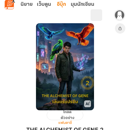
ข้ามไปยังเนื้อหาหลัก
นิยาย
เว็บตูน
อีบุ๊ก
มุมนักเขียน
โหลด
THE
ตัวอย่าง
ALCHEMIST
แฟนตาซี
OF