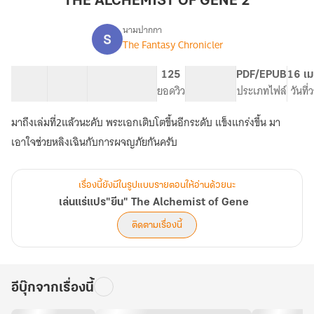
THE ALCHEMIST OF GENE 2
GENE
2
นามปากกา
The Fantasy Chronicler
เรื่อง
เล่น
แร่
32 ตอน
53.05K
631
125
PG ทั่วไป
PDF/EPUB
16 เม
แปร"ยีน"
สารบัญ
จำนวนคำ
จำนวนหน้า (A5)
ยอดวิว
ระดับเนื้อหา
ประเภทไฟล์
วันที
The
Alchemist
มาถึงเล่มที่2แล้วนะคับ พระเอกเติบโตขึ้นอีกระดับ แข็งแกร่งขึ้น มา
of
Gene
เรื่องนี้ยังมีในรูปแบบรายตอนให้อ่านด้วยนะ
เล่นแร่แปร"ยีน" The Alchemist of Gene
ติดตามเรื่องนี้
อีบุ๊กจากเรื่องนี้