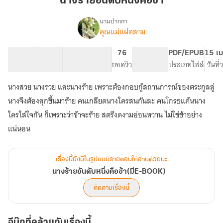
นางร้ายอันดับหนึ่งคือข้า
หนึ่ง
คือ
นามปากกา
คุณแม่แฝดสาม
เรื่อง
ข้า
นาง
ร้าย
69 ตอน
91.83K
628
76
PG ทั่วไป
PDF/EPUB
15 เม
อันดับ
สารบัญ
จำนวนคำ
จำนวนหน้า (A5)
ยอดวิว
ระดับเนื้อหา
ประเภทไฟล์
วันที
หนึ่ง
คือ
นางสวย นางรวย และนางร้าย เพราะต้องกอบกู้สถานการณ์ของตระกูลลู่
ข้า(มีE-
BOOK)
นางจึงต้องลุกขึ้นมาร้าย คนเกลียดนางใครสนกันละ คนโกรธแค้นนาง
ใครใส่ใจกัน ก็เพราะว่าข้าจะร้าย สตรีงดงามอ่อนหวาน ไม่ใช่ข้าอย่าง
แน่นอน
เรื่องนี้ยังมีในรูปแบบรายตอนให้อ่านด้วยนะ
นางร้ายอันดับหนึ่งคือข้า(มีE-BOOK)
ติดตามเรื่องนี้
อีบุ๊กที่คล้ายกับเรื่องนี้