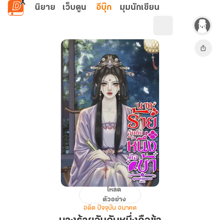
ข้ามไปยังเนื้อหาหลัก
นิยาย
เว็บตูน
อีบุ๊ก
มุมนักเขียน
โหลด
นาง
ตัวอย่าง
ร้าย
อดีต ปัจจุบัน อนาคต
อันดับ