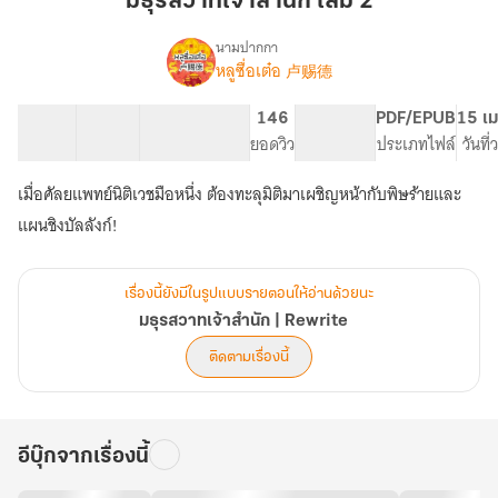
มธุรสวาทเจ้าสำนัก เล่ม 2
สำนัก
เล่ม
นามปากกา
หลูซื่อเต๋อ 卢赐德
เรื่อง
2
มธุรส
วาท
33 ตอน
40.52K
196
146
PG ทั่วไป
PDF/EPUB
15 เม
เจ้า
สารบัญ
จำนวนคำ
จำนวนหน้า (A5)
ยอดวิว
ระดับเนื้อหา
ประเภทไฟล์
วันที
สำนัก
|
เมื่อศัลยแพทย์นิติเวชมือหนึ่ง ต้องทะลุมิติมาเผชิญหน้ากับพิษร้ายและ
Rewrite
แผนชิงบัลลังก์!
เรื่องนี้ยังมีในรูปแบบรายตอนให้อ่านด้วยนะ
มธุรสวาทเจ้าสำนัก | Rewrite
ติดตามเรื่องนี้
อีบุ๊กจากเรื่องนี้