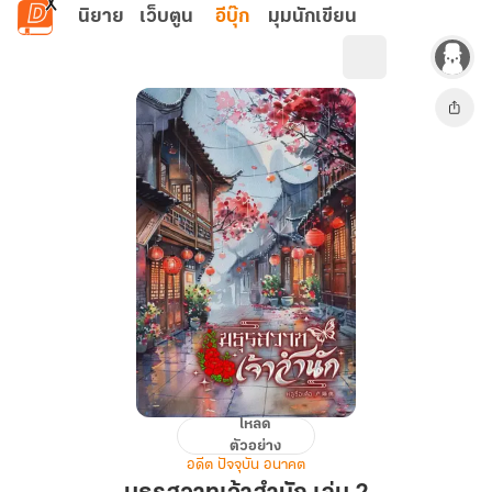
ข้ามไปยังเนื้อหาหลัก
นิยาย
เว็บตูน
อีบุ๊ก
มุมนักเขียน
โหลด
มธุรส
ตัวอย่าง
วาท
อดีต ปัจจุบัน อนาคต
เจ้า