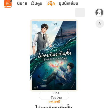
ข้ามไปยังเนื้อหาหลัก
นิยาย
เว็บตูน
อีบุ๊ก
มุมนักเขียน
โหลด
ไม่
ตัวอย่าง
เคย
แฟนตาซี
คิด