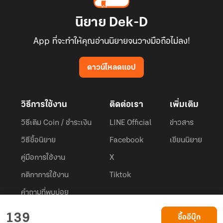
นิยาย Dek-D
App ที่จะทำให้คุณอ่านนิยายจนวางมือถือไม่ลง!
ดาวน์โหลดแอป
วิธีการใช้งาน
ติดต่อเรา
เพิ่มเติม
วิธีเติม Coin / ชำระเงิน
LINE Official
ข่าวสาร
วิธีซื้อนิยาย
Facebook
เขียนนิยาย
คู่มือการใช้งาน
X
กติกาการใช้งาน
Tiktok
คำถามที่พบบ่อย
Dek-D.com ใช้คุกกี้เพื่อพัฒนาประสบการณ์ของ ผู้ใช้ให้ดียิ่งขึ้น
139
ซื้ออีบุ๊ก
ยอมรับ