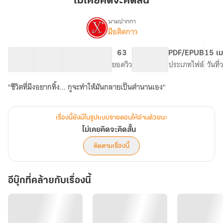
ไม่เคยคิดจะคิดสั้น
จะ
คิด
นามปากกา
มือติดกาว
เรื่อง
สั้น
ไม่
เคย
35 ตอน
49.06K
338
63
PG ทั่วไป
PDF/EPUB
15 เม
คิด
สารบัญ
จำนวนคำ
จำนวนหน้า (A5)
ยอดวิว
ระดับเนื้อหา
ประเภทไฟล์
วันที
จะ
คิด
"ชีวิตที่มึงอยากทิ้ง... กูจะทำให้มันกลายเป็นตำนานเอง"
สั้น
เรื่องนี้ยังมีในรูปแบบรายตอนให้อ่านด้วยนะ
ไม่เคยคิดจะคิดสั้น
ติดตามเรื่องนี้
อีบุ๊กที่คล้ายกับเรื่องนี้