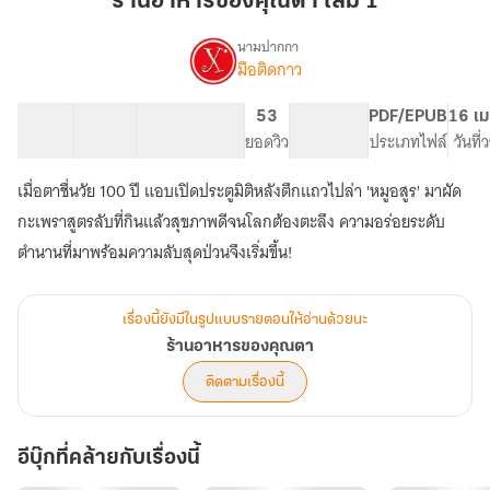
ร้านอาหารของคุณตา เล่ม 1
คุณ
ตา
นามปากกา
มือติดกาว
เรื่อง
เล่ม
ร้าน
1
อาหาร
20 ตอน
24.31K
166
53
PG ทั่วไป
PDF/EPUB
16 เม
ของ
สารบัญ
จำนวนคำ
จำนวนหน้า (A5)
ยอดวิว
ระดับเนื้อหา
ประเภทไฟล์
วันที
คุณ
ตา
เมื่อตาชื่นวัย 100 ปี แอบเปิดประตูมิติหลังตึกแถวไปล่า 'หมูอสูร' มาผัด
กะเพราสูตรลับที่กินแล้วสุขภาพดีจนโลกต้องตะลึง ความอร่อยระดับ
ตำนานที่มาพร้อมความลับสุดป่วนจึงเริ่มขึ้น!
เรื่องนี้ยังมีในรูปแบบรายตอนให้อ่านด้วยนะ
ร้านอาหารของคุณตา
ติดตามเรื่องนี้
อีบุ๊กที่คล้ายกับเรื่องนี้