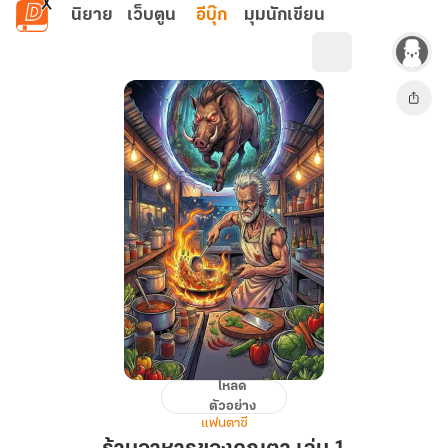
ข้ามไปยังเนื้อหาหลัก
นิยาย
เว็บตูน
อีบุ๊ก
มุมนักเขียน
โหลด
ร้าน
ตัวอย่าง
อาหาร
แฟนตาซี
ของ