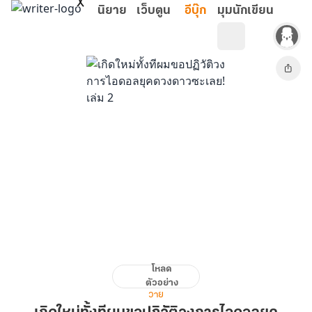
ข้ามไปยังเนื้อหาหลัก
นิยาย
เว็บตูน
อีบุ๊ก
มุมนักเขียน
โหลด
เกิด
ตัวอย่าง
ใหม่
วาย
ทั้งที