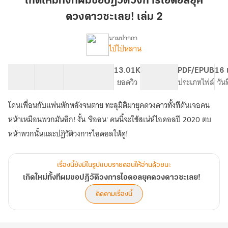
เกิดใหม่ทั้งทีผมขอปฏิวัติวงการไอดอลยุค
ผม
ดวงดาวซะเลย! เล่ม 2
ขอ
ปฏิวัติ
นามปากกา
วง
ไป่ไป่หลาน
เรื่อง
เกิด
การ
ใหม่
ไอ
14 ตอน
28.43K
154
13.01K
PG ทั่วไป
PDF/EPUB
16 
ทั้งที
สารบัญ
จำนวนคำ
ดอล
จำนวนหน้า (A5)
ยอดวิว
ระดับเนื้อหา
ประเภทไฟล์
วัน
ผม
ยุค
ขอ
โดนเพื่อนกับแฟนหักหลังจนตาย ทะลุมิติมายุคดวงดาวทั้งทีดันเจอคน
ดวงดาว
ปฏิวัติ
วง
ซะ
หน้าเหมือนพวกมันอีก! งั้น 'ริออน' คนนี้จะใช้สเน่ห์ไอดอลปี 2020 ตบ
การ
เลย!
หน้าพวกนั้นและปฏิวัติวงการไอดอลให้ดู!
ไอ
เล่ม
ดอล
2
ยุค
เรื่องนี้ยังมีในรูปแบบรายตอนให้อ่านด้วยนะ
ดวงดาว
ซะ
เกิดใหม่ทั้งทีผมขอปฏิวัติวงการไอดอลยุคดวงดาวซะเลย!
เลย!
ติดตามเรื่องนี้