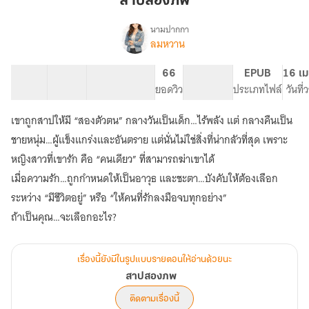
สาปสองภพ
นามปากกา
ลมหวาน
เรื่อง
สาป
สอง
35 ตอน
17.46K
83
66
PG ทั่วไป
EPUB
16 เม
ภพ
สารบัญ
จำนวนคำ
จำนวนหน้า (A5)
ยอดวิว
ระดับเนื้อหา
ประเภทไฟล์
วันที
เขาถูกสาปให้มี “สองตัวตน” กลางวันเป็นเด็ก…ไร้พลัง แต่ กลางคืนเป็น
ชายหนุ่ม…ผู้แข็งแกร่งและอันตราย แต่นั่นไม่ใช่สิ่งที่น่ากลัวที่สุด เพราะ
หญิงสาวที่เขารัก คือ “คนเดียว” ที่สามารถฆ่าเขาได้
เมื่อความรัก…ถูกกำหนดให้เป็นอาวุธ และชะตา…บังคับให้ต้องเลือก
ระหว่าง “มีชีวิตอยู่” หรือ “ให้คนที่รักลงมือจบทุกอย่าง”
เรื่องนี้ยังมีในรูปแบบรายตอนให้อ่านด้วยนะ
สาปสองภพ
ติดตามเรื่องนี้