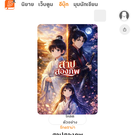
ข้ามไปยังเนื้อหาหลัก
นิยาย
เว็บตูน
อีบุ๊ก
มุมนักเขียน
โหลด
สาป
ตัวอย่าง
สอง
รักดราม่า
ภพ