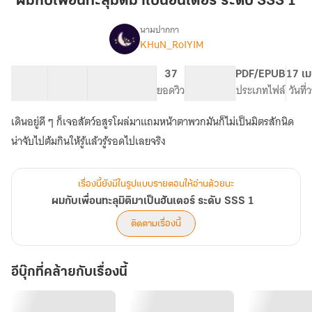
ผมกับเพื่อนทะลุมิติมาเป็นฮันเตอร์ ระดับ SSS 1
ทะลุ
มิติ
นามปากกา
KHuN_RoIYIM
เรื่อง
มา
ผม
เป็น
กับ
49 ตอน
59.16K
359
37
PG ทั่วไป
PDF/EPUB
17 เม
ฮัน
เพื่อน
สารบัญ
จำนวนคำ
จำนวนหน้า (A5)
ยอดวิว
ระดับเนื้อหา
ประเภทไฟล์
วันที
เตอร์
ทะลุ
มิติ
ระดับ
เดินอยู่ดี ๆ ก็เจอสัตว์อสูรโผล่มาแถมหน้าตาพวกมันก็ไม่เป็นมิตรสักนิด
มา
SSS
เป็น
1
ฮัน
เตอร์
ระดับ
เรื่องนี้ยังมีในรูปแบบรายตอนให้อ่านด้วยนะ
SSS
ผมกับเพื่อนทะลุมิติมาเป็นฮันเตอร์ ระดับ SSS 1
1
ติดตามเรื่องนี้
อีบุ๊กที่คล้ายกับเรื่องนี้