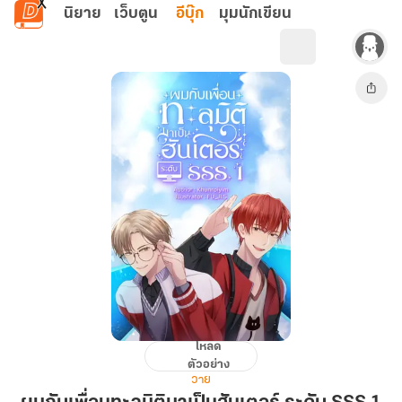
ข้ามไปยังเนื้อหาหลัก
นิยาย
เว็บตูน
อีบุ๊ก
มุมนักเขียน
โหลด
ผม
ตัวอย่าง
กับ
วาย
เพื่อน