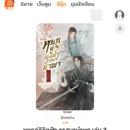
ข้ามไปยังเนื้อหาหลัก
นิยาย
เว็บตูน
อีบุ๊ก
มุมนักเขียน
โหลด
หยก
ตัวอย่าง
คู่
วาย
ลิขิต