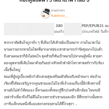
หยกคู่ลิขิตฟ้า วาสนานำพา เล่ม 3
ฟ้า
วาสนา
นามปากกา
Katerose__
(มีEbook)
นำพา
เรื่อง
หยก
เล่ม
คู่
27 ตอน
63.33K
259
380
PG ทั่วไป
PDF/EPUB
21 เม
3
ลิขิต
สารบัญ
จำนวนคำ
จำนวนหน้า (A5)
ยอดวิว
ระดับเนื้อหา
ประเภทไฟล์
วันที่
ฟ้า
วาสนา
พวกเราตัดสินใจถูกจริง ๆ ที่เลือกใต้เท้าหมิงเป็นหมาก ภายในเวลาไม่
นำพา
นานความกระหายในโชคที่มากมายของเขาสามารถกำจัดขุนนางไปแล้ว
ถึงสามคนเขาก็ยังไม่พอใจ สุดท้ายก็หันเป้าหมายไปหาคนผู้หนึ่ง สายตา
มองดูสหายที่เติบโตมาด้วยกันอย่างหัวหน้าสำนักโหราศาสตร์ราวกับจ้อง
เนื้อชิ้นใหญ่
ขณะที่ผู้อยู่เบื้องหลังกำลังเสวยสุขเตรียมตัวต้อนรับหน้าหนาว พ่อบ้าน
เจียงที่ได้ของขวัญจากคุณชายและโม่โฉวที่เง้างอนเรื่องนี้อีกทีเพราะอี้
หานยังไม่ทำให้ตนเอง อี้หานมองทั้งสองรู้สึกปวดหัวเล็กน้อย ไหนจะมี
เหล่าจ้างที่มาถึงก็ไล่ตีโม่โฉวเพราะทำเขาผอมลงอีก ดีที่ระหว่างนั้นพวก
เราจับเด็กคนหนึ่งที่แอบสะกดรอยตามได้ที่โรงสุรา