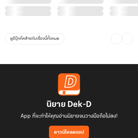
ดูอีบุ๊กที่คล้ายกับเรื่องนี้ทั้งหมด
นิยาย Dek-D
App ที่จะทำให้คุณอ่านนิยายจนวางมือถือไม่ลง!
ดาวน์โหลดแอป