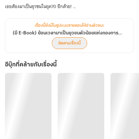
เธอต้องมาเป็นยุวชนในยุค70 อีกด้วย!
นี่มันเรื่องบ้าอะไรกันเนี่ย!
เรื่องนี้ยังมีในรูปแบบรายตอนให้อ่านด้วยนะ
(มี E-Book) ย้อนเวลามาเป็นยุวชนตัวน้อยแห่งกองการผลิตชิงซาน(ยุค70)
ดีนะที่มีของวิเศษติดตัวมา
ติดตามเรื่องนี้
ไม่อย่างนั้นเธอต้องอดตายแน่นอน
อีบุ๊กที่คล้ายกับเรื่องนี้
*****…..*****