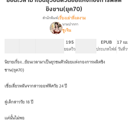
ย้อนเวลามาเป็นยุวชนตัวน้อยแห่งกองการผลิต
เป็น
ชิงซาน(ยุค70)
ยุวชน
เรื่องเล่าที่งดงาม
สำนักพิมพ์
ตัว
นามปากกา
น้อย
(มี
เรื่อง
ซูเจิน
แห่ง
E-
Book)
กอง
41 ตอน
48.33K
337
195
PG ทั่วไป
EPUB
17 เม
ย้อน
การ
สารบัญ
จำนวนคำ
จำนวนหน้า (A5)
ยอดวิว
ระดับเนื้อหา
ประเภทไฟล์
วันที่
เวลา
ผลิต
มา
ชิง
เป็น
นิยายเรื่อง…ย้อนเวลามาเป็นยุวชนตัวน้อยแห่งกองการผลิตชิง
ซาน(ยุค70)
ยุวชน
ซาน(ยุค70)
ตัว
น้อย
แห่ง
เซี่ยเสี่ยวหลันจากสาวออฟฟิศวัย 24 ปี
กอง
การ
ผลิต
สู่เด็กสาววัย 18 ปี
ชิง
ซาน(ยุค70)
แค่นั้นไม่พอ