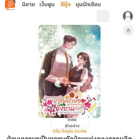
ข้ามไปยังเนื้อหาหลัก
นิยาย
เว็บตูน
อีบุ๊ก
มุมนักเขียน
โหลด
ย้อน
ตัวอย่าง
เวลา
อดีต ปัจจุบัน อนาคต
มา