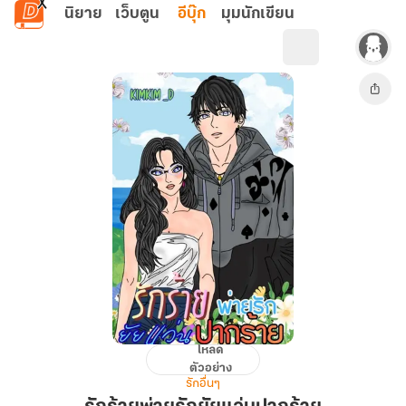
ข้ามไปยังเนื้อหาหลัก
นิยาย
เว็บตูน
อีบุ๊ก
มุมนักเขียน
โหลด
รัก
ตัวอย่าง
ร้าย
รักอื่นๆ
พ่าย