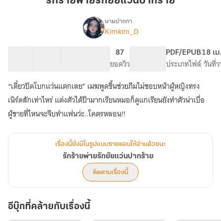
รักร้ายพ่ายรักยัยแว่นปากร้าย
รัก
ยัย
นามปากกา
Kimkim_D
เรื่อง
แว่น
รัก
ปาก
ร้าย
17 ตอน
24.1K
145
87
PG ทั่วไป
PDF/EPUB
18 เม
ร้าย
พ่าย
สารบัญ
จำนวนคำ
จำนวนหน้า (A5)
ยอดวิว
ระดับเนื้อหา
ประเภทไฟล์
วันที่
รัก
ยัย
“เดี๋ยวปัดโบกแว่นแตกเลย” เมฆพูดขึ้นช่วยภีมไม่ชอบหน้าผู้หญิงทรง
แว่น
ปาก
เนิร์ดสักเท่าไหร่ แต่งตัวได้ป้ามากเรียนหมอก็ดูแกเรียนยังทำตัวน่าเบื่อ
ร้าย
ผู้ชายที่ไหนจะจีบทำแฟนว่ะ..โคตรหลอน!!
เรื่องนี้ยังมีในรูปแบบรายตอนให้อ่านด้วยนะ
รักร้ายพ่ายรักยัยแว่นปากร้าย
ติดตามเรื่องนี้
อีบุ๊กที่คล้ายกับเรื่องนี้