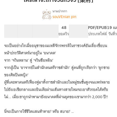
ใครเล่าจะเท่าจวินกั๋วจิ้ว [樂府]
เท่า
จ
นามปากกา
souVEnian pin
เรื่อง
วิ
ใคร
นกั๋ว
เล่า
68 ตอน
95.13K
437
48
PG ทั่วไป
PDF/EPUB
19 เม
จิ้ว
จะ
สารบัญ
จำนวนคำ
จำนวนหน้า (A5)
ยอดวิว
ระดับเนื้อหา
ประเภทไฟล์
วันที
[樂
เท่า
จ
府]
จะเป็นอย่างไรเมื่ออนุชาของมเหสีจักรพรรดิในราชวงศ์อันเลื่องชื่อบน
วิ
นกั๋ว
หน้าประวัติศาตร์มาอยู่ใน ‘อนาคต’
จิ้ว
จาก ‘จวินหลาน’ สู่ ‘จวินซือหลิน’
[樂
จากผู้เป็น ‘อาจารย์ในสำนักดนตรีราชสำนัก’ สู่คนที่ถูกเรียกว่า ‘ลูกชาย
府]
ของศิลปินหญิง’
ผู้ที่เคยพาดนตรีเฟื่องฟูมาทั้งราชสำนักและในหมู่ชนชั้นสูงจนแพร่หลาย
ไปยังเอเชียกลางและอินเดียผ่านเส้นทางสายไหมจะเอาตัวรอดได้หรือ
ไม่... เมื่อเขาถูกนำพามายังอนาคตที่ผ่านยุคของเขามากว่า 2,000 ปี!!
นี่จะเป็นการใช้ชีวิตแสนท้าทาย? หรือ สบาย?