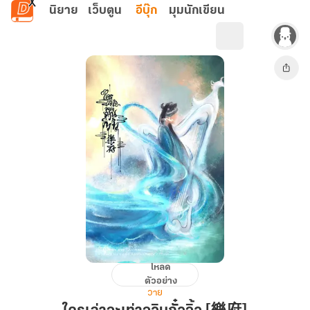
ข้ามไปยังเนื้อหาหลัก
นิยาย
เว็บตูน
อีบุ๊ก
มุมนักเขียน
โหลด
ใคร
ตัวอย่าง
เล่า
วาย
จะ