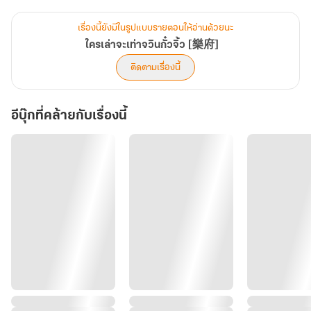
แต่อะไรนะ ดีแต่หน้า… ดีแต่เสียง… ชวดรางวัล…
นั่นหมายถึงตัวเขาแน่นะ?!
เรื่องนี้ยังมีในรูปแบบรายตอนให้อ่านด้วยนะ
ใครเล่าจะเท่าจวินกั๋วจิ้ว [樂府]
ติดตามเรื่องนี้
อีบุ๊กที่คล้ายกับเรื่องนี้