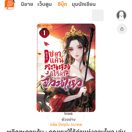
ข้ามไปยังเนื้อหาหลัก
นิยาย
เว็บตูน
อีบุ๊ก
มุมนักเขียน
โหลด
พลิก
ตัวอย่าง
ชะตา
อดีต ปัจจุบัน อนาคต
แค้น