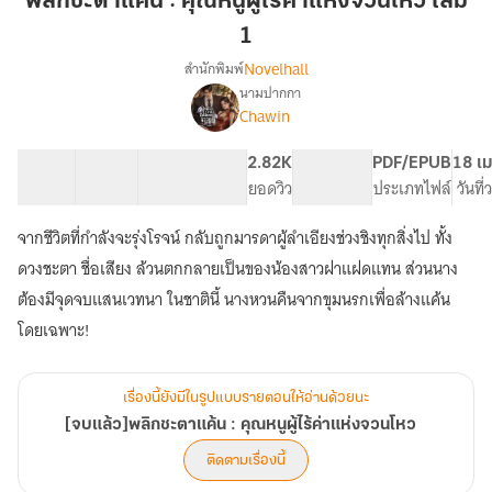
พลิกชะตาแค้น : คุณหนูผู้ไร้ค่าแห่งจวนโหว เล่ม
:
1
คุณ
Novelhall
สำนักพิมพ์
หนู
นามปากกา
ผู้
[จบ
เรื่อง
Chawin
ไร้
แล้ว]พลิก
ชะตา
ค่า
56 ตอน
69.1K
358
2.82K
PG ทั่วไป
PDF/EPUB
18 เม
แค้น
แห่ง
สารบัญ
จำนวนคำ
จำนวนหน้า (A5)
ยอดวิว
ระดับเนื้อหา
ประเภทไฟล์
วันที
:
จวน
คุณ
โหว
หนู
จากชีวิตที่กำลังจะรุ่งโรจน์ กลับถูกมารดาผู้ลำเอียงช่วงชิงทุกสิ่งไป ทั้ง
เล่ม
ผู้
ดวงชะตา ชื่อเสียง ล้วนตกกลายเป็นของน้องสาวฝาแฝดแทน ส่วนนาง
ไร้
1
ต้องมีจุดจบแสนเวทนา ในชาตินี้ นางหวนคืนจากขุมนรกเพื่อล้างแค้น
ค่า
แห่ง
โดยเฉพาะ!
จวน
โหว
เรื่องนี้ยังมีในรูปแบบรายตอนให้อ่านด้วยนะ
[จบแล้ว]พลิกชะตาแค้น : คุณหนูผู้ไร้ค่าแห่งจวนโหว
ติดตามเรื่องนี้