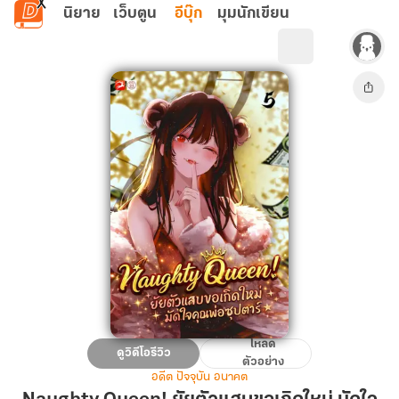
ข้ามไปยังเนื้อหาหลัก
นิยาย
เว็บตูน
อีบุ๊ก
มุมนักเขียน
โหลด
Naughty
ดูวิดีโอรีวิว
ตัวอย่าง
Queen!
อดีต ปัจจุบัน อนาคต
ยัย