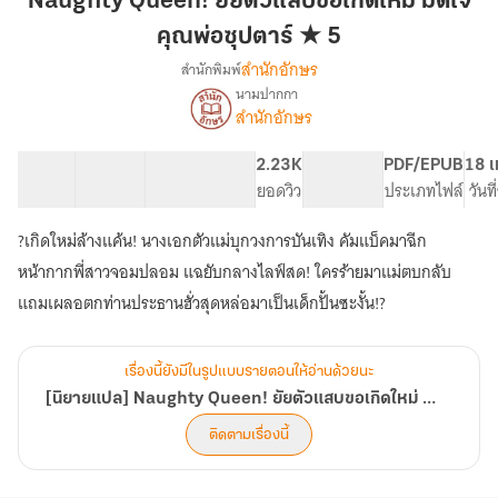
Naughty Queen! ยัยตัวแสบขอเกิดใหม่ มัดใจ
ตัว
คุณพ่อซุปตาร์ ★ 5
แสบ
สำนักอักษร
สำนักพิมพ์
ขอ
นามปากกา
เกิด
[นิยาย
เรื่อง
สำนักอักษร
ใหม่
แปล]
Naughty
มัด
62 ตอน
115.46K
567
2.23K
PG ทั่วไป
PDF/EPUB
18 เ
Queen!
ใจ
สารบัญ
จำนวนคำ
จำนวนหน้า (A5)
ยอดวิว
ระดับเนื้อหา
ประเภทไฟล์
วันท
ยัย
คุณ
ตัว
พ่อ
แสบ
?เกิดใหม่ล้างแค้น! นางเอกตัวแม่บุกวงการบันเทิง คัมแบ็คมาฉีก
ซุป
ขอ
หน้ากากพี่สาวจอมปลอม แฉยับกลางไลฟ์สด! ใครร้ายมาแม่ตบกลับ
เกิด
ตาร์
แถมเผลอตกท่านประธานฮั่วสุดหล่อมาเป็นเด็กปั้นซะงั้น!?
ใหม่
★
มัด
5
ใจ
คุณ
เรื่องนี้ยังมีในรูปแบบรายตอนให้อ่านด้วยนะ
พ่อ
[นิยายแปล] Naughty Queen! ยัยตัวแสบขอเกิดใหม่ มัดใจคุณพ่อซุปตาร์ ★
ซุป
ตาร์
ติดตามเรื่องนี้
★