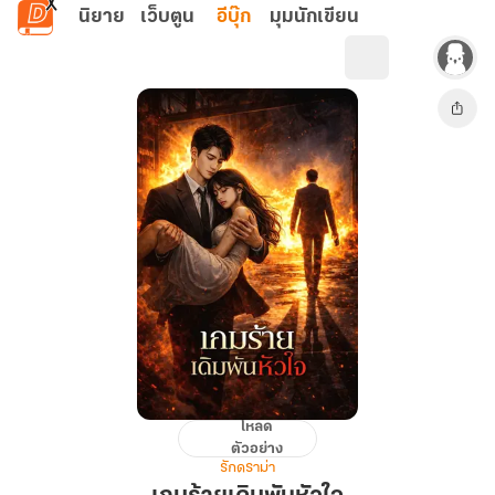
ข้ามไปยังเนื้อหาหลัก
นิยาย
เว็บตูน
อีบุ๊ก
มุมนักเขียน
โหลด
เกม
ตัวอย่าง
ร้าย
รักดราม่า
เดิม