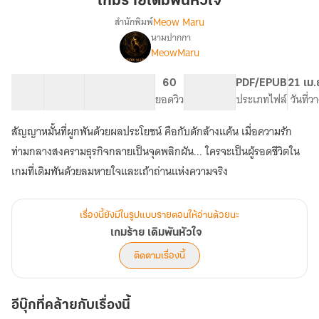
เกมร้ายเดิมพันหัวใจ
พัน
Meow Maru
สำนักพิมพ์
หัวใจ
นามปากกา
เรื่อง
MeowMaru
เกม
ร้าย
เดิม
8 ตอน
46.6K
518
60
PG ทั่วไป
PDF/EPUB
21 เม.
พัน
สารบัญ
จำนวนคำ
จำนวนหน้า (A5)
ยอดวิว
ระดับเนื้อหา
ประเภทไฟล์
วันที่
หัวใจ
สัญญาหมั้นที่ผูกพันด้วยผลประโยชน์ คือกับดักล้างแค้น เมื่อความรัก
ท่ามกลางสงครามธุรกิจกลายเป็นจุดพลิกผัน... ใครจะเป็นผู้รอดชีวิตใน
เกมที่เดิมพันด้วยลมหายใจและเถ้าถ่านแห่งความจริง
เรื่องนี้ยังมีในรูปแบบรายตอนให้อ่านด้วยนะ
เกมร้าย เดิมพันหัวใจ
ติดตามเรื่องนี้
อีบุ๊กที่คล้ายกับเรื่องนี้