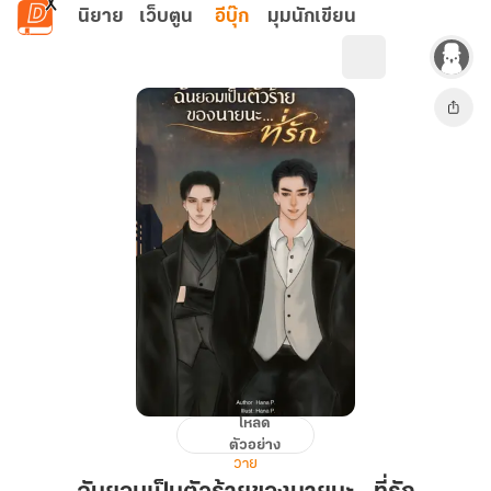
ข้ามไปยังเนื้อหาหลัก
นิยาย
เว็บตูน
อีบุ๊ก
มุมนักเขียน
โหลด
ฉัน
ตัวอย่าง
ยอม
วาย
เป็น