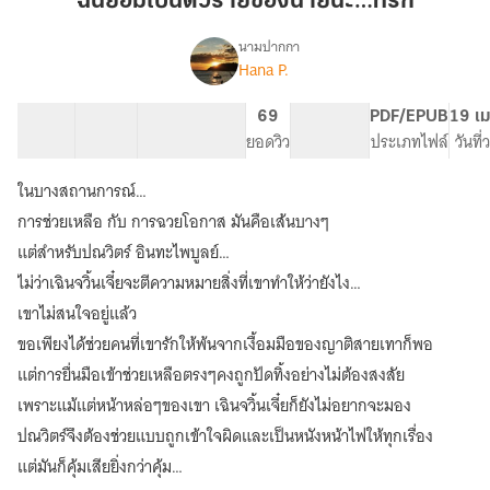
ฉันยอมเป็นตัวร้ายของนายนะ…ที่รัก
ตัว
ร้าย
นามปากกา
Hana P.
เรื่อง
ของ
ฉัน
นาย
ยอม
56 ตอน
139.6K
1.13K
69
PG ทั่วไป
PDF/EPUB
19 เม
นะ…
เป็น
สารบัญ
จำนวนคำ
จำนวนหน้า (A5)
ยอดวิว
ระดับเนื้อหา
ประเภทไฟล์
วันที
ที่รัก
ตัว
ร้าย
ในบางสถานการณ์…
ของ
นาย
การช่วยเหลือ กับ การฉวยโอกาส มันคือเส้นบางๆ
นะ…
แต่สำหรับปณวิตร์ อินทะไพบูลย์…
ที
ไม่ว่าเฉินจวิ้นเจี๋ยจะตีความหมายสิ่งที่เขาทำให้ว่ายังไง…
รัก
(แจ้ง
เขาไม่สนใจอยู่แล้ว
ติด
ขอเพียงได้ช่วยคนที่เขารักให้พ้นจากเงื้อมมือของญาติสายเทาก็พอ
เหรียญ
17/7/2026
แต่การยื่นมือเข้าช่วยเหลือตรงๆคงถูกปัดทิ้งอย่างไม่ต้องสงสัย
เวลา
เพราะแม้แต่หน้าหล่อๆของเขา เฉินจวิ้นเจี๋ยก็ยังไม่อยากจะมอง
23.59
ปณวิตร์จึงต้องช่วยแบบถูกเข้าใจผิดและเป็นหนังหน้าไฟให้ทุกเรื่อง
น.)
แต่มันก็คุ้มเสียยิ่งกว่าคุ้ม