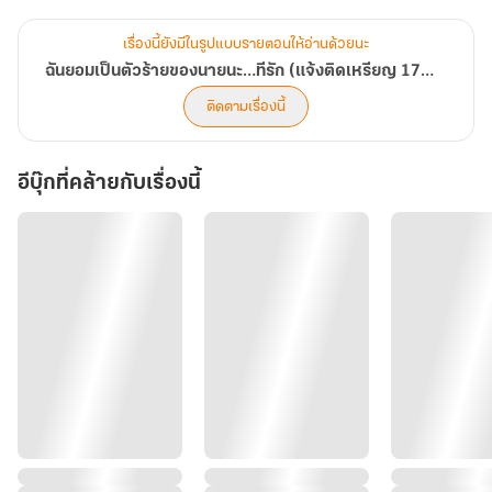
เพราะความดื้อและความเย็นชาของเฉินจวิ้นเจี๋ยเนี่ย…ช่างหอมหวานและ
เร่าร้อนเหลือเกิน
เรื่องนี้ยังมีในรูปแบบรายตอนให้อ่านด้วยนะ
แม้จะถูกมองว่าเป็นคนชอบฉวยโอกาสก็ยอม
ฉันยอมเป็นตัวร้ายของนายนะ…ทีรัก (แจ้งติดเหรียญ 17/7/2026 เวลา 23.59 น.)
“เสี่ยวเจี๋ย เมตตาลูกชายของฉัน ด้วยปากของนายได้หรือเปล่า?”
ติดตามเรื่องนี้
อีบุ๊กที่คล้ายกับเรื่องนี้