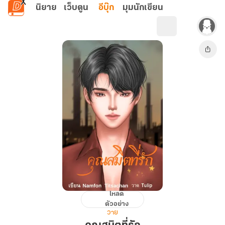
ข้ามไปยังเนื้อหาหลัก
นิยาย
เว็บตูน
อีบุ๊ก
มุมนักเขียน
โหลด
คุณ
ตัวอย่าง
สมิต
วาย
ที่รัก