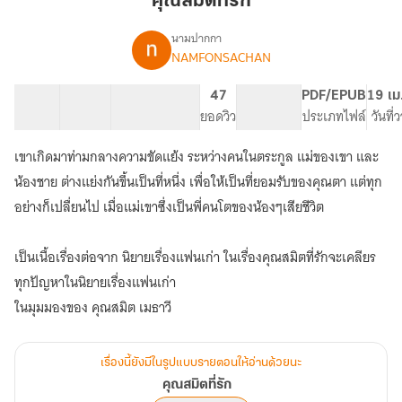
คุณสมิตที่รัก
นามปากกา
NAMFONSACHAN
เรื่อง
คุณ
สมิต
21 ตอน
72.69K
360
47
PG ทั่วไป
PDF/EPUB
19 เม
ที่รัก
สารบัญ
จำนวนคำ
จำนวนหน้า (A5)
ยอดวิว
ระดับเนื้อหา
ประเภทไฟล์
วันที่
เขาเกิดมาท่ามกลางความขัดแย้ง ระหว่างคนในตระกูล แม่ของเขา และ
น้องชาย ต่างแย่งกันขึ้นเป็นที่หนึ่ง เพื่อให้เป็นที่ยอมรับของคุณตา แต่ทุก
อย่างก็เปลื่ยนไป เมื่อแม่เขาซึ่งเป็นพี่คนโตของน้องๆเสียชีวิต
เป็นเนื้อเรื่องต่อจาก นิยายเรื่องแฟนเก่า ในเรื่องคุณสมิตที่รักจะเคลียร
ทุกปัญหาในนิยายเรื่องแฟนเก่า
ในมุมมองของ คุณสมิต เมธาวี
เรื่องนี้ยังมีในรูปแบบรายตอนให้อ่านด้วยนะ
คุณสมิตที่รัก