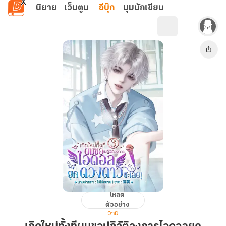
ข้ามไปยังเนื้อหาหลัก
นิยาย
เว็บตูน
อีบุ๊ก
มุมนักเขียน
โหลด
เกิด
ตัวอย่าง
ใหม่
วาย
ทั้งที