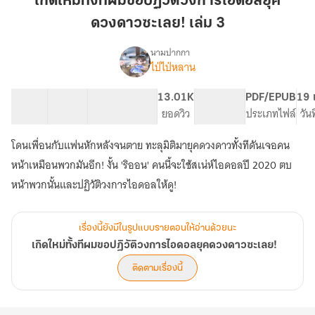
เกิดใหม่ทั้งทีผมขอปฏิวัติวงการไอดอลยุค
ผม
ดวงดาวซะเลย! เล่ม 3
ขอ
ปฏิวัติ
นามปากกา
วง
ไป่ไป่หลาน
เรื่อง
เกิด
การ
ใหม่
ไอ
19 ตอน
25.43K
159
13.01K
PG ทั่วไป
PDF/EPUB
19 
ทั้งที
สารบัญ
จำนวนคำ
ดอล
จำนวนหน้า (A5)
ยอดวิว
ระดับเนื้อหา
ประเภทไฟล์
วัน
ผม
ยุค
ขอ
โดนเพื่อนกับแฟนหักหลังจนตาย ทะลุมิติมายุคดวงดาวทั้งทีดันเจอคน
ดวงดาว
ปฏิวัติ
วง
ซะ
หน้าเหมือนพวกมันอีก! งั้น 'ริออน' คนนี้จะใช้สเน่ห์ไอดอลปี 2020 ตบ
การ
เลย!
หน้าพวกนั้นและปฏิวัติวงการไอดอลให้ดู!
ไอ
เล่ม
ดอล
3
ยุค
เรื่องนี้ยังมีในรูปแบบรายตอนให้อ่านด้วยนะ
ดวงดาว
ซะ
เกิดใหม่ทั้งทีผมขอปฏิวัติวงการไอดอลยุคดวงดาวซะเลย!
เลย!
ติดตามเรื่องนี้