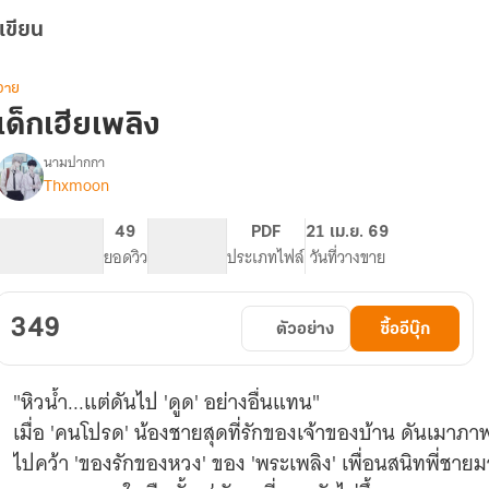
เขียน
วาย
เด็กเฮียเพลิง
นามปากกา
Thxmoon
รื่อง
เด็ก
เฮีย
554
49
PG ทั่วไป
PDF
21 เม.ย. 69
เพลิง
จำนวนหน้า (A5)
ยอดวิว
ระดับเนื้อหา
ประเภทไฟล์
วันที่วางขาย
349
ตัวอย่าง
ซื้ออีบุ๊ก
"หิวน้ำ...แต่ดันไป 'ดูด' อย่างอื่นแทน"
เมื่อ 'คนโปรด' น้องชายสุดที่รักของเจ้าของบ้าน ดันเมาภ
ไปคว้า 'ของรักของหวง' ของ 'พระเพลิง' เพื่อนสนิทพี่ชาย