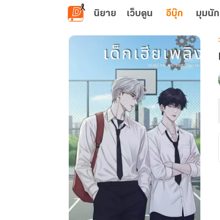
ข้ามไปยังเนื้อหาหลัก
นิยาย
เว็บตูน
อีบุ๊ก
มุมนัก
เ