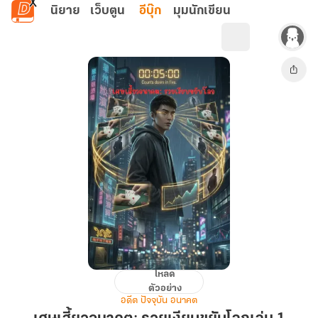
ข้ามไปยังเนื้อหาหลัก
นิยาย
เว็บตูน
อีบุ๊ก
มุมนักเขียน
โหลด
เศษ
ตัวอย่าง
เสี้ยว
อดีต ปัจจุบัน อนาคต
อนาคต: