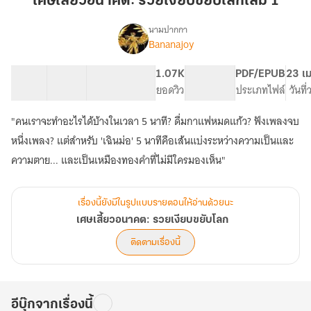
เศษเสี้ยวอนาคต: รวยเงียบขยับโลกเล่ม 1
รวย
เงียบ
นามปากกา
Bananajoy
เรื่อง
ขยับ
เศษ
โลก
เสี้ยว
25 ตอน
34.76K
244
1.07K
PG ทั่วไป
PDF/EPUB
23 เม
เล่ม
อนาคต:
สารบัญ
จำนวนคำ
จำนวนหน้า (A5)
ยอดวิว
ระดับเนื้อหา
ประเภทไฟล์
วันที
1
รวย
เงียบ
"คนเราจะทำอะไรได้บ้างในเวลา 5 นาที? ดื่มกาแฟหมดแก้ว? ฟังเพลงจบ
ขยับ
โลก
หนึ่งเพลง? แต่สำหรับ 'เฉินม่อ' 5 นาทีคือเส้นแบ่งระหว่างความเป็นและ
เรื่องนี้ยังมีในรูปแบบรายตอนให้อ่านด้วยนะ
เศษเสี้ยวอนาคต: รวยเงียบขยับโลก
ติดตามเรื่องนี้
อีบุ๊กจากเรื่องนี้