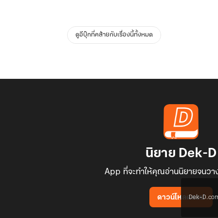
ดูอีบุ๊กที่คล้ายกับเรื่องนี้ทั้งหมด
นิยาย Dek-D
App ที่จะทำให้คุณอ่านนิยายจนวาง
Dek-D.com ใช
ดาวน์โหลดแอป