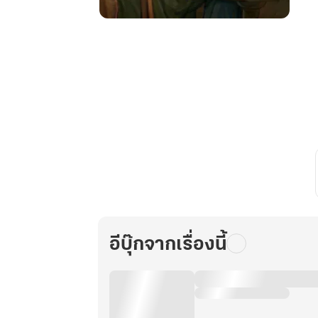
ทะลุ
มิติ
มา
ทั้งที
ไม่
ขอ
เป็น
แม่
เลี้ยง
ใน
ยุค70
เล่ม2
อีบุ๊กจากเรื่องนี้