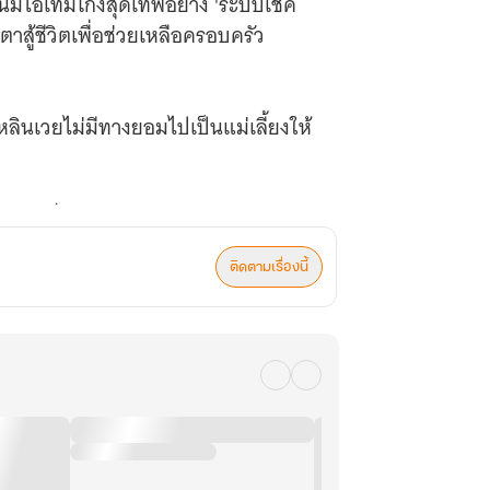
นี้มีไอเทมโกงสุดเทพอย่าง 'ระบบเช็ค
ตาสู้ชีวิตเพื่อช่วยเหลือครอบครัว
งหลินเวยไม่มีทางยอมไปเป็นแม่เลี้ยงให้
่องให้เกี่ยวข้องกันเท่าไหร่นะคะ พระเอก
ติดตามเรื่องนี้
ะเอกเป็นตัวซัพพอร์ตค่ะ มาเอาใจช่วย