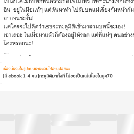
ไปได้แค่ไม่กี่บทก็ทนความขัดใจไม่ไหว เพราะนางเอกเรื่อง
ยุค70
อิน' อยู่ในมือแท้ๆ แต่ดันหาทำ ไปรับบทแม่เลี้ยงก้มหน้าก้ม
ยากจนซะงั้น!
แต่ใครจะไปคิดว่าเธอจะทะลุมิติเข้ามาสวมบทนี้ซะเอง!
เอาเถอะ ในเมื่อมาแล้วก็ต้องอยู่ให้รอด แต่ที่แน่ๆ คนอย่า
ใครหรอกนะ!
.
นิยายเรื่องนี้นางเอกกับพระเอกในนิยายต้นฉบับไม่ค่อยมีเรื
ตัวจริงโผล่มาหลังๆ เลย
เรื่องนี้ยังมีในรูปแบบรายตอนให้อ่านด้วยนะ
นิยายเน้นพัฒนาการการเติบโตของนางเอกเป็นหลัก ส่วนพร
[มี ebook 1-4 จบ]ทะลุมิติมาทั้งที ไม่ขอเป็นแม่เลี้ยงในยุค70
กันว่าหลินเวยจะเปลี่ยนชะตาชีวิตไปมากน้อยแค่ไหน