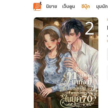
ข้ามไปยังเนื้อหาหลัก
นิยาย
เว็บตูน
อีบุ๊ก
มุมนัก
เ