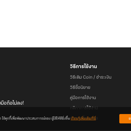
วิธีการใช้งาน
วิธีเติม Coin / ชำระเงิน
วิธีซื้อนิยาย
คู่มือการใช้งาน
มือถือไม่ลง!
กติกาการใช้งาน
้คุกกี้เพื่อพัฒนาประสบการณ์ของ ผู้ใช้ให้ดียิ่งขึ้น
เรียนรู้เพิ่มเติมที่นี่
ย
คำถามที่พบบ่อย