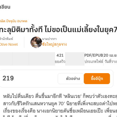
เขียน
อดีต ปัจจุบัน อนาคต
ทะลุมิติมาทั้งที ไม่ขอเป็นแม่เลี้ยงในยุ
สำนักพิมพ์
นามปากกา
Olive Novel
ซ้อใหญ่สกุลจาง
[มี
รื่อง
ebook
1-
75 ตอน
106.24K
414
421
PG ทั่วไป
PDF/EPUB
20 เม.ย
4
สารบัญ
จำนวนคำ
จำนวนหน้า (A5)
ยอดวิว
ระดับเนื้อหา
ประเภทไฟล์
วันที่วา
จบ]ทะลุ
มิติ
มา
219
ตัวอย่าง
ซื้ออีบุ๊ก
ทั้งที
ไม่
ขอ
หลับไปตื่นเดียว ตื่นขึ้นมาอีกที 'หลินเวย' ก็พบว่าตัวเองทะลุ
เป็น
แม่
สาวกับชีวิตรักแสนหวานยุค 70’ นิยายที่เพิ่งจะสบถด่าไป
เลี้ยง
เรื่องของเรื่องคือ นางเอกนิยายดันชื่อเหมือนเธอเป๊ะ เพื่อ
ใน