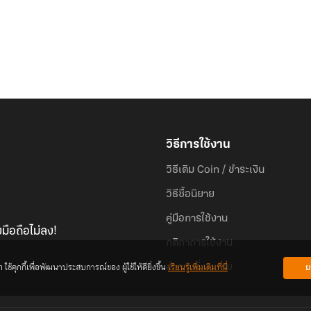
วิธีการใช้งาน
วิธีเติม Coin / ชำระเงิน
วิธีซื้อนิยาย
คู่มือการใช้งาน
มือถือไม่ลง!
กติกาการใช้งาน
้คุกกี้เพื่อพัฒนาประสบการณ์ของ ผู้ใช้ให้ดียิ่งขึ้น
เรียนรู้เพิ่มเติมที่นี่
ย
คำถามที่พบบ่อย