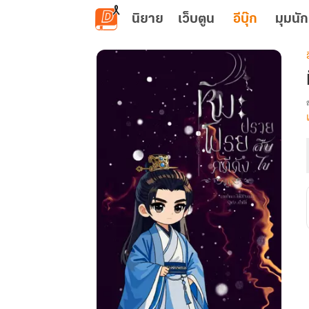
ข้ามไปยังเนื้อหาหลัก
นิยาย
เว็บตูน
อีบุ๊ก
มุมนัก
เ