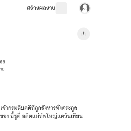
สร้างผลงาน
 69
ขาย
อดีตเจ้ากรมสืบคดีที่ถูกสังหารทั้งตระกูล
อง อี้ซูตี๋ อดีตแม่ทัพใหญ่แคว้นเทียน