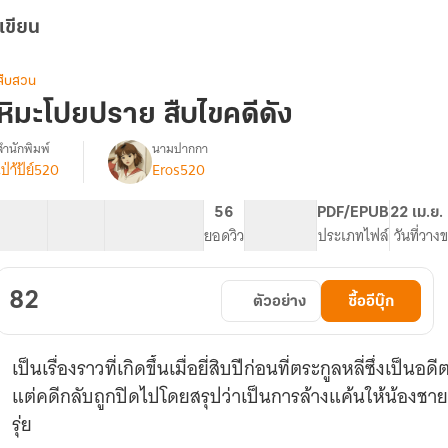
เขียน
สืบสวน
หิมะโปยปราย สืบไขคดีดัง
สำนักพิมพ์
นามปากกา
เป่า้ป้ย์520
Eros520
รื่อง
หิมะ
โปรยปราย
25 ตอน
27.66K
190
56
PG ทั่วไป
PDF/EPUB
22 เม.ย.
สืบ
สารบัญ
จำนวนคำ
จำนวนหน้า (A5)
ยอดวิว
ระดับเนื้อหา
ประเภทไฟล์
วันที่วาง
ไข
คดี
ดัง
82
ตัวอย่าง
ซื้ออีบุ๊ก
มี
e-
book
เป็นเรื่องราวที่เกิดขึ้นเมื่อยี่สิบปีก่อนที่ตระกูลหลี่ซึ่งเป็น
แต่คดีกลับถูกปิดไปโดยสรุปว่าเป็นการล้างแค้นให้น้องชายข
รุ่ย