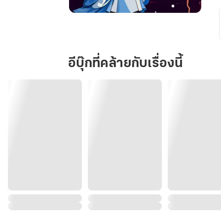
หิมะ
โปย
ปราย
สืบ
อีบุ๊กที่คล้ายกับเรื่องนี้
ไข
คดี
ดัง