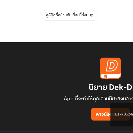
ดูอีบุ๊กที่คล้ายกับเรื่องนี้ทั้งหมด
นิยาย Dek-D
App ที่จะทำให้คุณอ่านนิยายจนวาง
Dek-D.com ใช
ดาวน์โหลดแอป