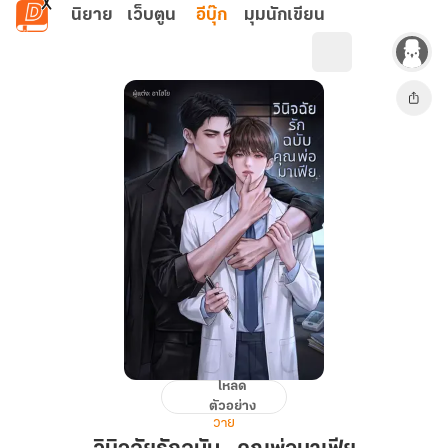
ข้ามไปยังเนื้อหาหลัก
นิยาย
เว็บตูน
อีบุ๊ก
มุมนักเขียน
โหลด
วินิจฉัย
ตัวอย่าง
รัก
วาย
ฉบับ…