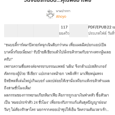
วินิจฉัยรักฉบับ…คุณพ่อมาเฟีย
คุณ
พ่อ
นามปากกา
Ahoyo
เรื่อง
มาเฟีย
วินิจฉัย
รัก
42 ตอน
174.93K
769
117
NC 18
PDF/EPUB
22 เ
ฉบับ…
สารบัญ
จำนวนคำ
จำนวนหน้า (A5)
ยอดวิว
ระดับเนื้อหา
ประเภทไฟล์
วันท
คุณ
พ่อ
"ขนบอดี้การ์ดมาปิดวอร์ดฉุกเฉินสิบกว่าคน เพื่อแผลมีดปอกแอปเปิล
มาเฟีย
บาดนิ้วก้อยเนี่ยนะ? รับป้ายสีเขียวแล้วไปนั่งรอคิวรวมกับอากงตรงนู้นเลย
ครับ!"
เพราะความซื่อตรงต่อจรรยาบรรณแพทย์ 'นลิน' จึงกล้าแปะสติกเกอร์
คัดกรองผู้ป่วย 'สีเขียว' แปะกลางหน้าอก 'เพลิงฟ้า' มาเฟียหนุ่มทรง
อิทธิพลที่เล่นใหญ่เกินเบอร์ และปล่อยให้เขานั่งเหงือกแห้งรอคิวทำแผล
ถึงสามชั่วโมงเต็ม!
ผลกรรมของการหยามเกียรติมาเฟีย คือการถูกเอาเงินฟาดหัว ซื้อตัวมา
เป็น 'หมอประจำตัว 24 ชั่วโมง' เพื่อรองรับการแก้แค้นสุดปัญญาอ่อน!
วันๆ ไม่ต้องรักษาใคร นอกจากคอยเป่าซุปให้เย็น วัดความดันเวลาเจ้า