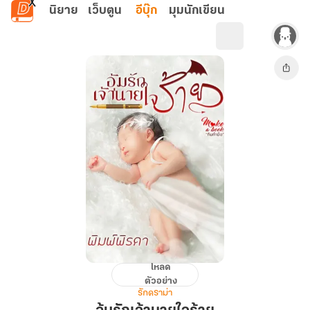
ข้ามไปยังเนื้อหาหลัก
นิยาย
เว็บตูน
อีบุ๊ก
มุมนักเขียน
โหลด
อุ้ม
ตัวอย่าง
รัก
รักดราม่า
เจ้า