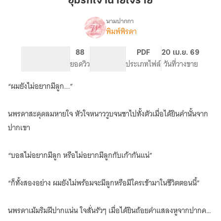
อุ้มรักเจ้านายใจร้าย
นาย
ใจร้าย
นามปากกา
พิมพ์พิรดา
เรื่อง
อุ้ม
รัก
409
88
PG ทั่วไป
PDF
20 เม.ย. 69
เจ้า
จำนวนหน้า (A5)
ยอดวิว
ระดับเนื้อหา
ประเภทไฟล์
วันที่วางขาย
นาย
ใจร้าย
“ผมยังไม่อยากมีลูก...”
นพรดาสะดุดลมหายใจ หัวใจหนาววูบจนชาไปทั้งตัวเมื่อได้ยินคำนั้นจาก
ปากเขา
“บอสไม่อยากมีลูก หรือไม่อยากมีลูกกับเก้ากันแน่”
“ก็ทั้งสองอย่าง ผมยังไม่พร้อมจะมีลูกหรือมีใครเข้ามาในชีวิตตอนนี้”
นพรดาเม้มริมฝีปากแน่น ใจสั่นรัวๆ เมื่อได้ยินถ้อยคำแสลงหูจากปากคน