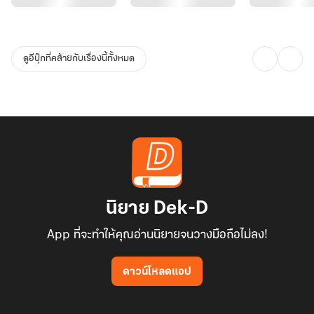
“ถ้าเก้าบอกว่าต้องการคุณกับทะเบียนสมรสหนึ่งใบในฐานะเมียและแม่
ของลูกคุณล่ะคะ บอสจะว่ายังไง”
ดูอีบุ๊กที่คล้ายกับเรื่องนี้ทั้งหมด
“ฝันไปเถอะ”
“นั่นไม่ใช่คำขอร้อง แต่เป็นประโยคบอกเล่า”
“ผมขอเตือนคุณไว้สักอย่างนะนพรดา หากคุณโลภมากและเรียกร้อง
สถานะเกินตัว คุณก็จะไม่ได้อะไรจากผมเลย แม้แต่ความเป็นพ่อของเด็ก
ถ้าหากว่าคุณท้องขึ้นมาจริงๆ”
นิยาย Dek-D
“ได้ค่ะ งั้นคุณก็จำคำพูดนี้ไว้ให้ดีแล้วกันนะคะ ฉันจะไม่เรียกร้องอะไรจาก
App ที่จะทำให้คุณอ่านนิยายจนวางมือถือไม่ลง!
คุณอีก และคุณเองก็ไม่มีสิทธิ์จะมาเรียกร้องอะไรจากฉันเหมือนกัน แล้ว
ถ้าฉันเกิดมีลูกขึ้นมาจริงๆ ฉันก็จะบอกเขาว่าพ่อเขาตายไปแล้ว แต่ถ้าลูก
ดาวน์โหลดแอป
อยากมีพ่อ ฉันก็จะหาพ่อใหม่ให้เขาสักคน อืม...แบบนี้ก็เข้าท่าดีเหมือน
กันนะ”