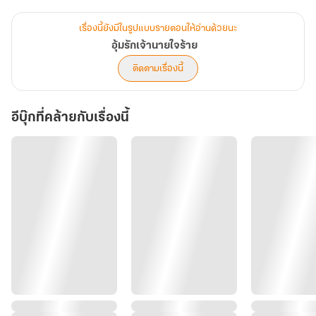
ไร้หัวใจ
เรื่องนี้ยังมีในรูปแบบรายตอนให้อ่านด้วยนะ
“เอาเถอะ ถ้าคุณมีลูกกับผมจริง เราค่อยว่ากันอีกทีแล้วกัน ถ้าคุณอยาก
อุ้มรักเจ้านายใจร้าย
เก็บเด็กไว้แต่เลี้ยงเองไม่ไหวหรือไม่อยากเลี้ยง ผมจะเอาเด็กมาเลี้ยง
ติดตามเรื่องนี้
เอง” ถึงยังไงพ่อกับแม่ของเขาก็อยากมีหลานอยู่แล้วคงไม่ขัดข้องอะไร
อีบุ๊กที่คล้ายกับเรื่องนี้
“แต่ถ้าคุณไม่ต้องการเก็บเด็กไว้ ผมก็ไม่ว่า และเคารพการตัดสินใจของ
คุณ แล้วก็จะให้เงินคุณก้อนหนึ่งเป็นค่าชดเชยในสิ่งที่คุณต้องเสียไป
ถือว่าเป็นความรับผิดชอบจากผมแล้วกัน”
นพรดาหันขวับไปมองเขาตาเขม็ง ในใจเริ่มเดือดปุดๆ
“แล้วถ้าเก้าไม่ยอมเลือกสองทางนี้ล่ะคะ”
“แล้วคุณต้องการอะไรกันล่ะ”