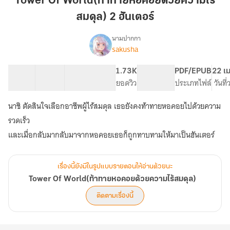
Tower Of World(ท้าทายหอคอยด้วยความไร้
หอคอย
สมดุล) 2 ฮันเตอร์
ด้วย
ความ
นามปากกา
ไร้
sakusha
Tower
เรื่อง
สมดุล)
Of
World(ท้าทาย
2
34 ตอน
47.95K
321
1.73K
PG ทั่วไป
PDF/EPUB
22 เม
หอคอย
สารบัญ
จำนวนคำ
ฮัน
จำนวนหน้า (A5)
ยอดวิว
ระดับเนื้อหา
ประเภทไฟล์
วันที
ด้วย
เตอร์
ความ
นาชิ ตัดสินใจเลือกอาชีพผู้ไร้สมดุล เธอยังคงท้าทายหอคอยไปด้วยความ
ไร้
รวดเร็ว
สมดุล)
และเมื่อกลับมากลับมาจากหอคอยเธอก็ถูกทาบทามให้มาเป็นฮันเตอร์
เรื่องนี้ยังมีในรูปแบบรายตอนให้อ่านด้วยนะ
Tower Of World(ท้าทายหอคอยด้วยความไร้สมดุล)
ติดตามเรื่องนี้