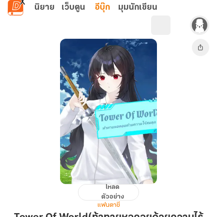
ข้ามไปยังเนื้อหาหลัก
นิยาย
เว็บตูน
อีบุ๊ก
มุมนักเขียน
โหลด
Tower
ตัวอย่าง
Of
แฟนตาซี
World(ท้าทาย