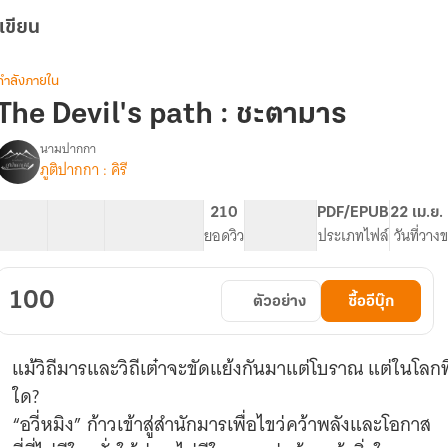
เขียน
กำลังภายใน
The Devil's path : ชะตามาร
นามปากกา
ภูติปากกา : คิรี
The
รื่อง
Devil's
path
41 ตอน
69.62K
411
210
PG ทั่วไป
PDF/EPUB
22 เม.ย.
สารบัญ
จำนวนคำ
จำนวนหน้า (A5)
ยอดวิว
ระดับเนื้อหา
ประเภทไฟล์
วันที่วาง
ชะตา
มาร
100
ตัวอย่าง
ซื้ออีบุ๊ก
แม้วิถีมารและวิถีเต๋าจะขัดแย้งกันมาแต่โบราณ แต่ในโลกที
ใด?
“อวี่หมิง” ก้าวเข้าสู่สำนักมารเพื่อไขว่คว้าพลังและโอกาส