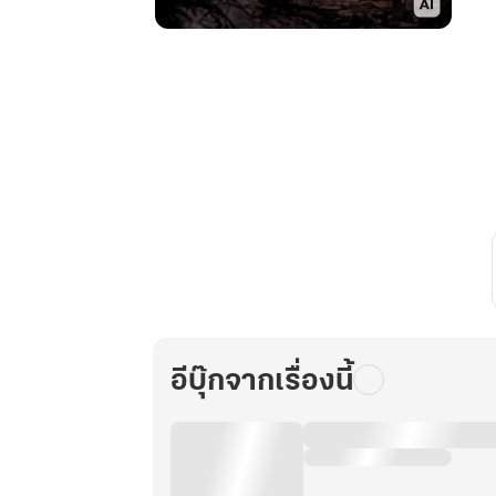
The
Devil's
path
:
ชะตา
มาร
อีบุ๊กจากเรื่องนี้