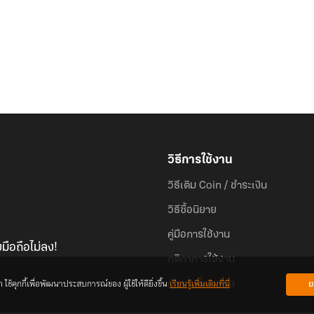
วิธีการใช้งาน
วิธีเติม Coin / ชำระเงิน
วิธีซื้อนิยาย
คู่มือการใช้งาน
มือถือไม่ลง!
กติกาการใช้งาน
้คุกกี้เพื่อพัฒนาประสบการณ์ของ ผู้ใช้ให้ดียิ่งขึ้น
เรียนรู้เพิ่มเติมที่นี่
ย
คำถามที่พบบ่อย