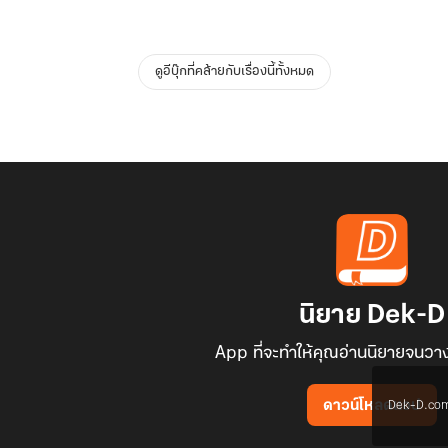
ดูอีบุ๊กที่คล้ายกับเรื่องนี้ทั้งหมด
นิยาย Dek-D
App ที่จะทำให้คุณอ่านนิยายจนวาง
Dek-D.com ใช
ดาวน์โหลดแอป