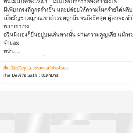
ที่นี่ไม่มีใครสั่งให้ฆ่า… ไม่มีใครบอกว่าต้องคว้าสิ่งใด…
มีเพียงกรงที่ถูกสร้างขึ้น และปล่อยให้ความโหดร้ายได้ผลิ
เมื่อสัญชาตญาณเอาตัวรอดถูกบีบจนถึงขีดสุด ผู้คนจะเข้า
พวกเขาเอง
อวี่หมิงเองก็ยืนอยู่บนเส้นทางนั้น ผ่านความสูญเสีย แม้กระ
จำยอม
ทว่า…
ไม่ว่าจะเป็นอดีตที่จองจำด้วยพรสวรรค์อันยิ่งใหญ่ หรือชะตาท
ทางแห่งความสูญสิ้น
เรื่องนี้ยังมีในรูปแบบรายตอนให้อ่านด้วยนะ
ทว่าวิถีของเขามีเพียงหนึ่งเดียว…
The Devil's path : ชะตามาร
ไม่พึ่งพาอดีต ไม่คาดหวังโชคลาภในอนาคต ทุกอย่าง… เ
ของตนเอง!