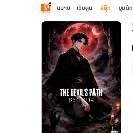
ข้ามไปยังเนื้อหาหลัก
นิยาย
เว็บตูน
อีบุ๊ก
มุมนัก
เ
: