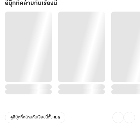
เลี้ยงลูกนู่นไป๊"
อีบุ๊กที่คล้ายกับเรื่องนี้
จากเกอไร้ค่าในวันวาน สู่เถ้าแก่ผู้มั่งคั่งที่มีแต่คนก้มหัวให้ และภารกิจหนี
รัก(รึเปล่า?) ท่านโหวจอมตื๊อจึงเริ่มต้นขึ้น
ดูอีบุ๊กที่คล้ายกับเรื่องนี้ทั้งหมด