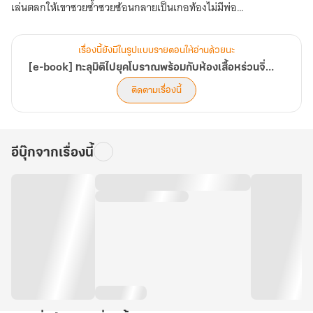
阮
เล่นตลกให้เขาซวยซ้ำซวยซ้อนกลายเป็นเกอท้องไม่มีพ่อ
景
ชีวิตบัดซบขนาดนี้ถ้าเป็นคนอื่นคงตรอมใจตายไปแล้ว แต่สำหรับหร่วนจิ่ง
的
นี่คือโอกาสทองในการสร้างชีวิตใหม่
随
เรื่องนี้ยังมีในรูปแบบรายตอนให้อ่านด้วยนะ
身
เป้าหมายเดียวของเขาคือหอบลูกในท้องและน้องชายหนีจากบ้านเดิมไป
[e-book] ทะลุมิติไปยุคโบราณพร้อมกับห้องเสื้อหร่วนจิ่ง [ 穿越之阮景的随身工作室 ]
工
เสวยสุขที่เมืองท่า งัดสารพัดวิชาชีพและไอเดียสุดล้ำจากโลกอนาคตมาส
作
ติดตามเรื่องนี้
室
ร้างอาณาจักรแฟชั่นให้สะเทือนเลือนลั่นไปทั้งแคว้น
]
แต่ทว่า...ในวันที่ชีวิตกำลังรุ่งโรจน์ถึงขีดสุด พ่อของลูกที่ควรจะหาย
สาบสูญไปแล้วดันโผล่หัวมาซะงั้น! แถมไม่ใช่ชาวบ้านไก่กา แต่ดันเป็นถึง
อีบุ๊กจากเรื่องนี้
หานเทียนเหิง ท่านโหวผู้ทรงอิทธิพลแห่งต้าเหลียน ที่จู่ๆ ก็เปลี่ยนโหมด
จากเสือยิ้มยากมาเป็นพ่อลูกอ่อนสายสปอยล์ แถมยังจ้องจะเปย์เมียจน
ตัวสั่น!
Sample Dialogue
หานเทียนเหิง: "ฮูหยิน...คลังสมบัตินี้ข้ายกให้เจ้า อำนาจของข้าก็เป็นของ
เจ้า แม้แต่ชีวิตนี้ข้าก็มอบให้เจ้า...ดังนั้นลูกคนที่สามเจ้าก็มอบให้ข้าเถิด"
หร่วนจิ่ง: "หยุดเดี๋ยวนี้นะเจ้าหมียักษ์ ข้าจะทำงานหาเงิน!ท่านว่างนักก็ไป