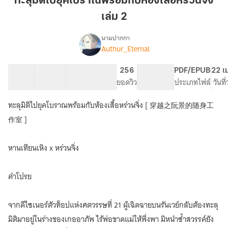
ทะลุมิติไปยุคโบราณพร้อมกับห้องเสื้อหร่วนจิ่ง
ยุค
เล่ม 2
โบราณ
พร้อม
นามปากกา
กับ
Authur_Eternal
[e-
เรื่อง
ห้อง
book]
ทะลุ
เสื้อ
31 ตอน
102.14K
651
256
PG ทั่วไป
PDF/EPUB
22 เ
มิติ
สารบัญ
จำนวนคำ
ห
จำนวนหน้า (A5)
ยอดวิว
ระดับเนื้อหา
ประเภทไฟล์
วันที
ไป
ร่วน
ยุค
ทะลุมิติไปยุคโบราณพร้อมกับห้องเสื้อหร่วนจิ่ง [ 穿越之阮景的随身工
จิ่ง
โบราณ
เล่ม
作室 ]
พร้อม
กับ
2
ห้อง
หานเทียนเหิง x หร่วนจิ่ง
เสื้อ
ห
ร่วน
คำโปรย
จิ่ง
[
穿
จากดีไซเนอร์ตัวท็อปแห่งศตวรรษที่ 21 ผู้เฉิดฉายบนรันเวย์กลับต้องทะลุ
越
มิติมาอยู่ในร่างของเกออาภัพ ไร้พ่อขาดแม่ให้พึ่งพา มิหนำซ้ำสวรรค์ยัง
之