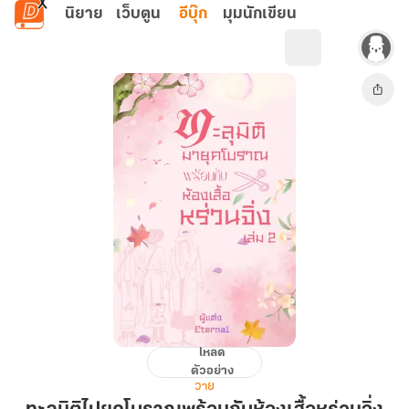
ข้ามไปยังเนื้อหาหลัก
นิยาย
เว็บตูน
อีบุ๊ก
มุมนักเขียน
โหลด
ทะลุ
ตัวอย่าง
มิติ
วาย
ไป